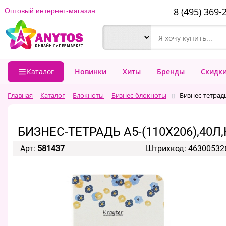
8 (495) 369-
Оптовый интернет-магазин
Каталог
Новинки
Хиты
Бренды
Скидк
Главная
Каталог
Блокноты
Бизнес-блокноты
Бизнес-тетрадь
БИЗНЕС-ТЕТРАДЬ А5-(110Х206),40Л
Арт:
581437
Штрихкод: 46300532