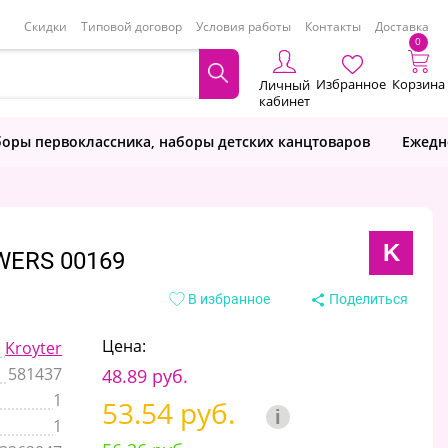
Скидки
Типовой договор
Условия работы
Контакты
Доставка
0
Избранное
Корзина
Личный
кабинет
оры первоклассника, наборы детских канцтоваров
Ежедн
K
WERS 00169
В избранное
Поделиться
Цена:
Kroyter
581437
48.89 руб.
1
53.54 руб.
i
1