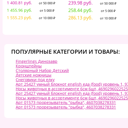
239.98 руб.
1 400.81 руб.
от 50 000 ₽
от 50 000 ₽
258.44 руб.
1 455.96 руб.
от 5 000 ₽
от 5 000 ₽
286.13 руб.
1 555.23 руб.
от 10 000 ₽
от 10 000 ₽
ПОПУЛЯРНЫЕ КАТЕГОРИИ И ТОВАРЫ:
Fingerlings Динозавр
Кронштейны
Столярный Набор Детский
Детские ножницы
Снеговики под елку
Арт 25427 умный блокнот english еда (food) уровень 1, 
Носы животных в ассортименте 6см 6шт, 4690296022525
Арт 25427 умный блокнот english еда (food) уровень 1, 
Носы животных в ассортименте 6см 6шт, 4690296022525
Арт 01573 прорезыватель "рыбка", 4607038278331
Арт 01573 прорезыватель "рыбка", 4607038278331