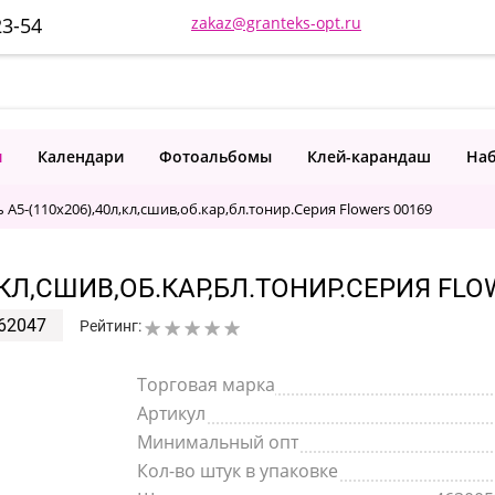
23-54
zakaz@granteks-opt.ru
и
Календари
Фотоальбомы
Клей-карандаш
Наб
 А5-(110х206),40л,кл,сшив,об.кар,бл.тонир.Серия Flowers 00169
,КЛ,СШИВ,ОБ.КАР,БЛ.ТОНИР.СЕРИЯ FLO
62047
Рейтинг:
Торговая марка
Артикул
Минимальный опт
Кол-во штук в упаковке