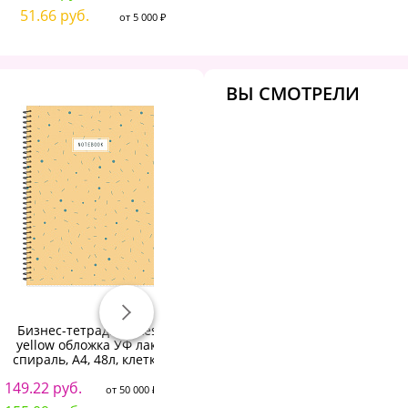
51.66 руб.
от 5 000 ₽
ВЫ СМОТРЕЛИ
Бизнес-тетрадь Flakes
Бизнес-тетрадь А5,120
yellow обложка УФ лак,
л,пласт обл,на рез,с разд,
спираль, А4, 48л, клетка
ATTACHE FANTASY,салат
Са
штр. 4650000343773,
149.22 руб.
8
688656343773
от 50 000 ₽