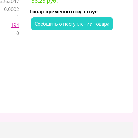
56.26 руб.
3262047
0.0002
Товар временно отсутствует
1
Cообщить о поступлении товара
194
0