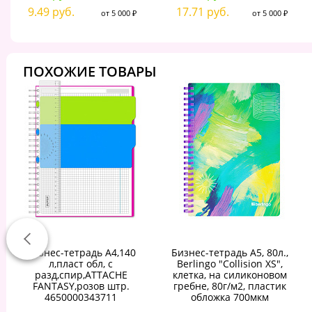
9.49 руб.
17.71 руб.
от 5 000 ₽
от 5 000 ₽
ПОХОЖИЕ ТОВАРЫ
Бизнес-тетрадь А4,140
Бизнес-тетрадь A5, 80л.,
л,пласт обл, с
Berlingo "Collision XS",
разд,спир,ATTACHE
клетка, на силиконовом
FANTASY,розов штр.
гребне, 80г/м2, пластик
4650000343711
обложка 700мкм