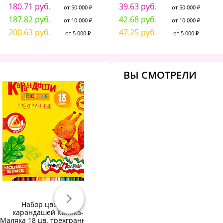
180.71 руб.
39.63 руб.
от 50 000 ₽
от 50 000 ₽
187.82 руб.
42.68 руб.
от 10 000 ₽
от 10 000 ₽
200.63 руб.
47.25 руб.
от 5 000 ₽
от 5 000 ₽
ВЫ СМОТРЕЛИ
Набор цветных
Набор цветн.каранд
Ка
карандашей Каляка-
schoolФОРМАТ ДИКАЯ
"
Маляка 18 цв. трехгранные
ПЛАНЕТА 18 цв.
г