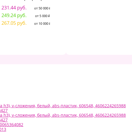
трехгранные повышен.
231.44 руб.
мягк. гриф., увел. диам.:
от 50 000 ₽
6
КЦ18-ДП штр.:
249.24 руб.
от 5 000 ₽
4602723059479
6
267.05 руб.
от 10 000 ₽
241.80 руб.
7
от 50 000 ₽
260.40 руб.
от 5 000 ₽
279.00 руб.
от 10 000 ₽
а h3), v-сложения, белый, abs-пластик, 606548, 4606224265988
8427
а h3), v-сложения, белый, abs-пластик, 606548, 4606224265988
8427
20065364082
013