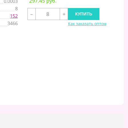
297.45 руб.
0.0003
8
–
+
152
3466
Как заказать оптом