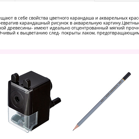
ают в себе свойства цветного карандаша и акварельных красо
превратив карандашный рисунок в акварельную картину.Цветны
нной древесины- имеют идеально отцентрованный мягкий прочн
стойчивый к выцветанию след- покрыты лаком, предотвращающи