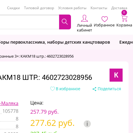
Скидки
Типовой договор
Условия работы
Контакты
Доставка
0
Избранное
Корзина
Личный
кабинет
оры первоклассника, наборы детских канцтоваров
Ежедн
гранные 3+: КАКМ18 штр.: 4602723028956
К
КМ18 ШТР.: 4602723028956
В избранное
Поделиться
Цена:
-Маляка
105778
257.79 руб.
8
277.62 руб.
i
8