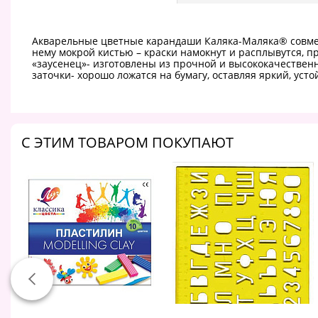
Акварельные цветные карандаши Каляка-Маляка® совмещ
нему мокрой кистью – краски намокнут и расплывутся, 
«заусенец»- изготовлены из прочной и высококачестве
заточки- хорошо ложатся на бумагу, оставляя яркий, у
C ЭТИМ ТОВАРОМ ПОКУПАЮТ