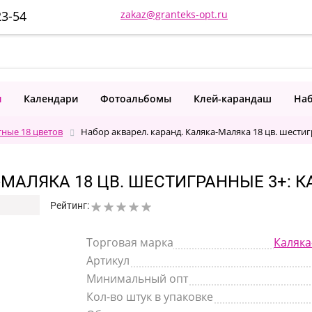
23-54
zakaz@granteks-opt.ru
и
Календари
Фотоальбомы
Клей-карандаш
Наб
ные 18 цветов
Набор акварел. каранд. Каляка-Маляка 18 цв. шести
МАЛЯКА 18 ЦВ. ШЕСТИГРАННЫЕ 3+: КА
Рейтинг:
Торговая марка
Каляка
Артикул
Минимальный опт
Кол-во штук в упаковке