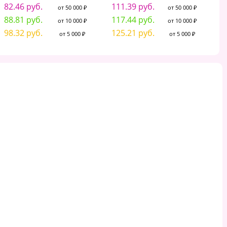
82.46 руб.
111.39 руб.
от 50 000 ₽
от 50 000 ₽
88.81 руб.
117.44 руб.
от 10 000 ₽
от 10 000 ₽
98.32 руб.
125.21 руб.
от 5 000 ₽
от 5 000 ₽
рандаши 18цв "Darvish"
Карандаши 18цв "Darvish"
Кара
Достопримечательности
"Веселое путешествие"
"
ородов" "Совята" корпус
корпус шестигранный