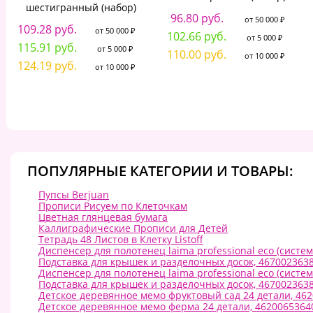
шестигранный (набор)
96.80 руб.
от 50 000 ₽
109.28 руб.
от 50 000 ₽
102.66 руб.
от 5 000 ₽
115.91 руб.
от 5 000 ₽
110.00 руб.
от 10 000 ₽
124.19 руб.
от 10 000 ₽
ПОПУЛЯРНЫЕ КАТЕГОРИИ И ТОВАРЫ:
Пупсы Berjuan
Прописи Рисуем по Клеточкам
Цветная глянцевая бумага
Каллиграфические Прописи для Детей
Тетрадь 48 Листов в Клетку Listoff
Диспенсер для полотенец laima professional eco (систем
Подставка для крышек и разделочных досок, 467002363
Диспенсер для полотенец laima professional eco (систем
Подставка для крышек и разделочных досок, 467002363
Детское деревянное мемо фруктовый сад 24 детали, 46
Детское деревянное мемо ферма 24 детали, 4620065364