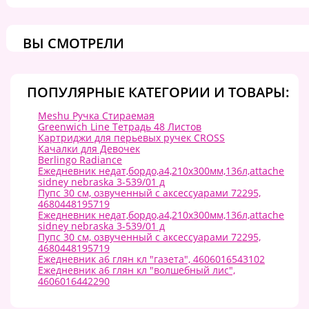
ВЫ СМОТРЕЛИ
ПОПУЛЯРНЫЕ КАТЕГОРИИ И ТОВАРЫ:
Meshu Ручка Стираемая
Greenwich Line Тетрадь 48 Листов
Картриджи для перьевых ручек CROSS
Качалки для Девочек
Berlingo Radiance
Ежедневник недат,бордо,а4,210х300мм,136л,attache
sidney nebraska 3-539/01 д
Пупс 30 см, озвученный с аксессуарами 72295,
4680448195719
Ежедневник недат,бордо,а4,210х300мм,136л,attache
sidney nebraska 3-539/01 д
Пупс 30 см, озвученный с аксессуарами 72295,
4680448195719
Ежедневник а6 глян кл "газета", 4606016543102
Ежедневник а6 глян кл "волшебный лис",
4606016442290