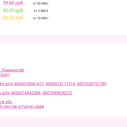
39.60 руб.
39.60 руб.
3
от 50 000 ₽
от 50 000 ₽
42.60 руб.
42.60 руб.
4
от 5 000 ₽
от 5 000 ₽
45.60 руб.
45.60 руб.
4
от 10 000 ₽
от 10 000 ₽
/ Ломоносов)
ction)
ney штр 4606016041417, 4606016111516, 4607026751785
а штр 4606016042384, 4607049630272
тв обл
0 листов аттасне сиам