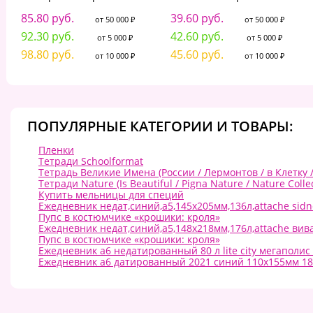
85.80 руб.
39.60 руб.
от 50 000 ₽
от 50 000 ₽
92.30 руб.
42.60 руб.
от 5 000 ₽
от 5 000 ₽
98.80 руб.
45.60 руб.
от 10 000 ₽
от 10 000 ₽
ПОПУЛЯРНЫЕ КАТЕГОРИИ И ТОВАРЫ:
Пленки
Тетради Schoolformat
Тетрадь Великие Имена (России / Лермонтов / в Клетку 
Тетради Nature (Is Beautiful / Pigna Nature / Nature Colle
Купить мельницы для специй
Ежедневник недат,синий,а5,145х205мм,136л,attache sid
Пупс в костюмчике «крошики: кроля»
Ежедневник недат,синий,а5,148х218мм,176л,attache вив
Пупс в костюмчике «крошики: кроля»
Ежедневник а6 недатированный 80 л lite city мегаполис 
Ежедневник а6 датированный 2021 синий 110х155мм 18