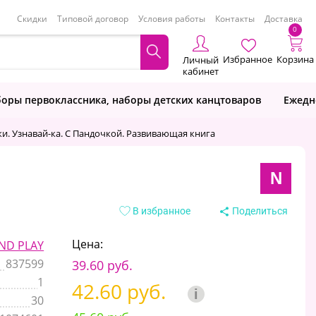
Скидки
Типовой договор
Условия работы
Контакты
Доставка
0
Избранное
Корзина
Личный
кабинет
оры первоклассника, наборы детских канцтоваров
Ежедн
. Узнавай-ка. С Пандочкой. Развивающая книга
N
В избранное
Поделиться
Цена:
ND PLAY
837599
39.60 руб.
1
42.60 руб.
i
30