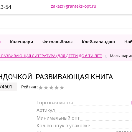
23-54
zakaz@granteks-opt.ru
и
Календари
Фотоальбомы
Клей-карандаш
Наб
РАЗВИВАЮЩАЯ ЛИТЕРАТУРА (ДЛЯ ДЕТЕЙ ДО 6-ТИ ЛЕТ)
Малышарики
АНДОЧКОЙ. РАЗВИВАЮЩАЯ КНИГА
74601
Рейтинг:
Торговая марка
Артикул
Минимальный опт
Кол-во штук в упаковке