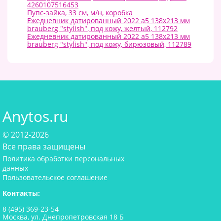
4260107516453
Пупс-зайка, 33 см, м/н, коробка
Ежедневник датированный 2022 а5 138x213 мм
brauberg "stylish", под кожу, желтый, 112792
Ежедневник датированный 2022 а5 138x213 мм
brauberg "stylish", под кожу, бирюзовый, 112789
Anytos.ru
© 2012-2026
Все права защищены
Политика обработки персональных
данных
Пользовательское соглашение
Контакты:
8 (495) 369-23-54
Москва, ул. Днепропетровская 18 Б