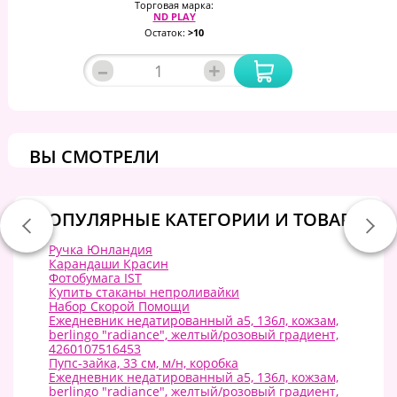
Торговая марка:
ND PLAY
Остаток:
>10
–
+
ВЫ СМОТРЕЛИ
ПОПУЛЯРНЫЕ КАТЕГОРИИ И ТОВАРЫ:
Ручка Юнландия
Карандаши Красин
Фотобумага IST
Купить стаканы непроливайки
Набор Скорой Помощи
Ежедневник недатированный a5, 136л, кожзам,
berlingo "radiance", желтый/розовый градиент,
4260107516453
Пупс-зайка, 33 см, м/н, коробка
Ежедневник недатированный a5, 136л, кожзам,
berlingo "radiance", желтый/розовый градиент,