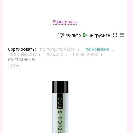
Развернуть
Фильтр
Выгрузить
Сортировать:
по популярности
по новизне
по алфавиту
по цене
по наличию
на странице: