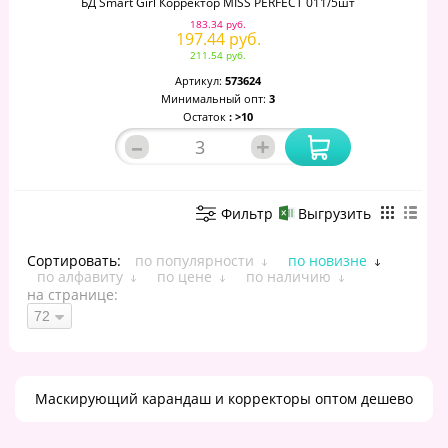
БД Smart Girl Корректор MISS PERFECT 011/5шт
183.34 руб.
197.44 руб.
211.54 руб.
Артикул:
573624
Минимальный опт:
3
Остаток
: >10
–
+
Фильтр
Выгрузить
Сортировать:
по популярности
по новизне
по алфавиту
по цене
по наличию
на странице:
Маскирующий карандаш и корректоры оптом дешево