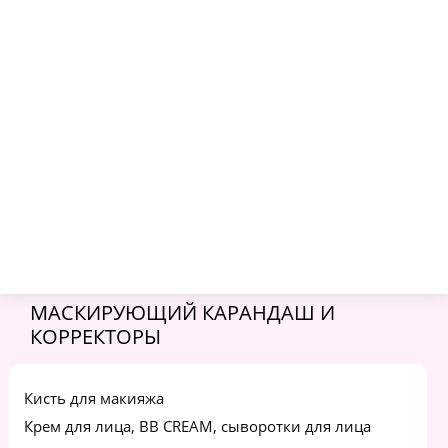
8 (495) 369-23-54
Главная
Каталог
Косметика и парфюмерия
Декоративная косметика
Косметика для лица
Маскирующий карандаш и корректоры
МАСКИРУЮЩИЙ КАРАНДАШ И
КОРРЕКТОРЫ
Кисть для макияжа
Крем для лица, BB CREAM, сыворотки для лица