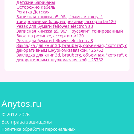
Детские барабаны
Осторожно Кабель
Рогатка Детская
Записная книжка а5, 96л, "ламы и кактус",
тонированный блок, на резинке, ассорти lar120
Резак для бумаги fellowes electron a3
Записная книжка а5, 96л, "русалки", тонированный
блок, на резинке, ассорти rsr120
Резак для бумаги fellowes electron a3
Закладка для книг 3d, brauberg, объемная, "котята", с
декоративным шнурком-завязкой, 125762
Закладка для книг 3d, brauberg, объемная, "котята", с
декоративным шнурком-завязкой, 125762
Anytos.ru
© 2012-2026
Все права защищены
Политика обработки персональных