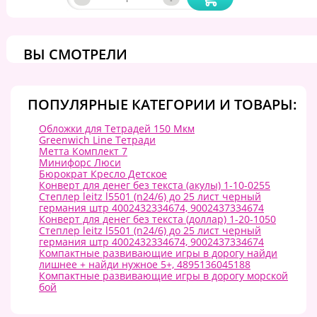
ВЫ СМОТРЕЛИ
ПОПУЛЯРНЫЕ КАТЕГОРИИ И ТОВАРЫ:
Обложки для Тетрадей 150 Мкм
Greenwich Line Тетради
Метта Комплект 7
Минифорс Люси
Бюрократ Кресло Детское
Конверт для денег без текста (акулы) 1-10-0255
Степлер leitz l5501 (n24/6) до 25 лист черный
германия штр 4002432334674, 9002437334674
Конверт для денег без текста (доллар) 1-20-1050
Степлер leitz l5501 (n24/6) до 25 лист черный
германия штр 4002432334674, 9002437334674
Компактные развивающие игры в дорогу найди
лишнее + найди нужное 5+, 4895136045188
Компактные развивающие игры в дорогу морской
бой