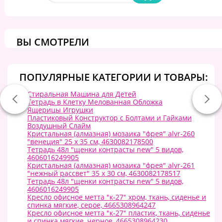
ВЫ СМОТРЕЛИ
ПОПУЛЯРНЫЕ КАТЕГОРИИ И ТОВАРЫ:
Стиральная Машина для Детей
Тетрадь в Клетку Мелованная Обложка
Ящерицы Игрушки
Пластиковый Конструктор с Болтами и Гайками
Воздушный Слайм
Кристальная (алмазная) мозаика "фрея" alvr-260
"венеция" 25 х 35 см, 4630082178500
Тетрадь 48л "щенки контрасты new" 5 видов,
4606016249905
Кристальная (алмазная) мозаика "фрея" alvr-261
"нежный рассвет" 35 х 30 см, 4630082178517
Тетрадь 48л "щенки контрасты new" 5 видов,
4606016249905
Кресло офисное метта "к-27" хром, ткань, сиденье и
спинка мягкие, серое, 4665308964247
Кресло офисное метта "к-27" пластик, ткань, сиденье
и спинка мягкие, черное, 4665308964230