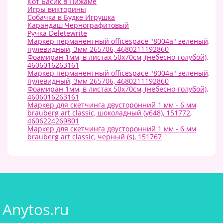
Кот Басик в Пижаме
Игры викторины
Собачка в Будке Игрушка
Карандаш Чернографитовый
Ручка Deletewrite
Маркер перманентный officespace "8004а" зеленый,
пулевидный, 3мм 265706, 4680211192860
Фоамиран 1мм, в листах 50х70см, (небесно-голубой),
4606016263161
Маркер перманентный officespace "8004а" зеленый,
пулевидный, 3мм 265706, 4680211192860
Фоамиран 1мм, в листах 50х70см, (небесно-голубой),
4606016263161
Маркер для скетчинга двусторонний 1 мм - 6 мм
brauberg art classic, шоколадный (y648), 151772,
4606224269801
Маркер для скетчинга двусторонний 1 мм - 6 мм
brauberg art classic, черный (s), 151767
Anytos.ru