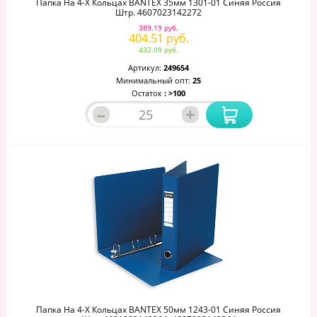
Папка На 4-Х Кольцах BANTEX 35мм 1301-01 Синяя Россия
Штр. 4607023142272
389.19 руб.
404.51 руб.
432.09 руб.
Артикул:
249654
Минимальный опт:
25
Остаток
: >100
–
+
Папка На 4-Х Кольцах BANTEX 50мм 1243-01 Синяя Россия