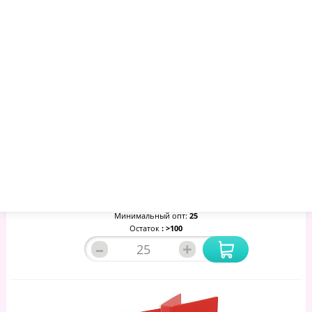
Папка На 2-Х Кольцах BANTEX 35мм 1300-06 Желтая Россия
Штр. 4607023142128
274.05 руб.
284.83 руб.
304.26 руб.
Артикул:
249623
Минимальный опт:
25
Остаток
: >100
–
+