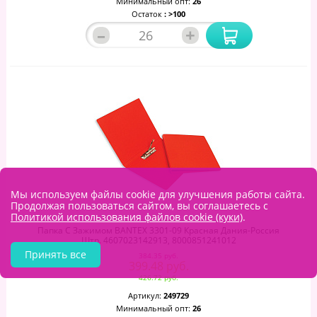
Минимальный опт:
26
Остаток
: >100
–
+
Мы используем файлы cookie для улучшения работы сайта.
Продолжая пользоваться сайтом, вы соглашаетесь с
Политикой использования файлов cookie (куки)
.
Папка С Зажимом BANTEX 3301-09 Красная Дания-Россия
Штр. 4607023142913, 8000851241012
Принять все
384.35 руб.
399.48 руб.
426.72 руб.
Артикул:
249729
Минимальный опт:
26