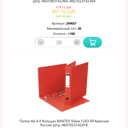
Штр. 4601083142364, 4607023142364
579.12 руб.
601.92 руб.
642.96 руб.
Артикул:
249657
Минимальный опт:
30
Остаток
: >100
–
+
Папка На 4-Х Кольцах BANTEX 50мм 1243-09 Красная
Россия Штр. 4607023142418