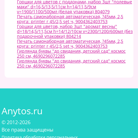
Горшки для цветов с поддонами, набор 3шт "полевые
маки" d=16,5/13,5/11см h=14/11,5/9см
v=1900/1100/500мл (белая упаковка) 804079
Печать самонаборная автоматическая, ?45мм, 2,5
круга: printer r 45/2,5 set ч, 9004362403753
Горшки для цветов, набор 3шт "аромат весны"
d=18/14,5/11,5см h=14/12/10см v=2300/1200/600мл (без
подарочной упаковки) 804214
Печать самонаборная автоматическая, ?45мм, 2,5
круга: printer r 45/2,5 set ч, 9004362403753
Гирлянда буквы "до свидания, детский сад" космос
250 см, 4690296072285
Гирлянда буквы "до свидания, детский сад" космос
250 см, 4690296072285
Anytos.ru
© 2012-2026
Все права защищены
Политика обработки персональных