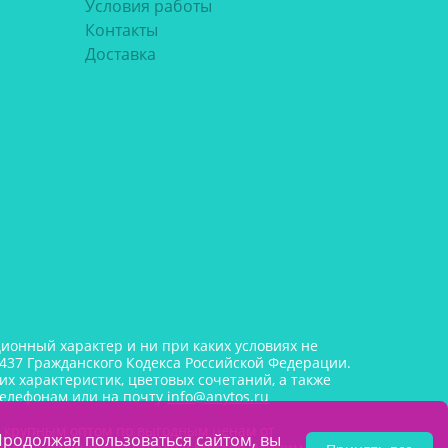
Условия работы
Контакты
Доставка
онный характер и ни при каких условиях не
437 Гражданского Кодекса Российской Федерации.
х характеристик, цветовых сочетаний, а также
телефонам или на почту
info@anytos.ru
и крупным оптом по выгодным ценам от
Продолжая пользоваться сайтом, вы
лада, в наличии на складе в Москве. Минимальная