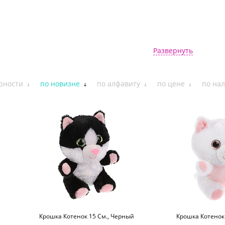
Развернуть
рности
по новизне
по алфавиту
по цене
по на
Крошка Котенок 15 См., Черный
Крошка Котенок 