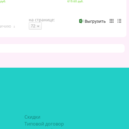
 руб.
619.60 руб.
на странице:
Выгрузить
личию
Скидки
Типовой договор