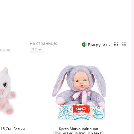
на странице:
Выгрузить
личию
15 См., Белый
Кукла Мягконабивная
"Пушистик Зайка". 20х14х19