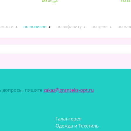
605.62 руб.
694.88
рности
по новизне
по алфавиту
по цене
по на
сь вопросы, пишите
zakaz@granteks-opt.ru
Галантерея
Одежда и Текстиль