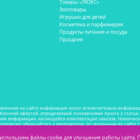
Товары «ЛЮКС»
Зоотовары
Игрушки для детей
Косметика и парфюмерия
Продукты питания и посуда
Праздник
авленная на сайте информация носит исключительно информаци
убличной офертой, определяемой положениями пункта 2 статьи 
ния информации, касающейся комплектации заказов, технически
продукции обращайтесь к менеджерам, по указанным на сайте 
газине вы можете приобрести товары мелким, средним оптом 
используем файлы cookie для улучшения работы сайта. 
еля. Товары для одностраничников, маркетплейсов оптом со ск