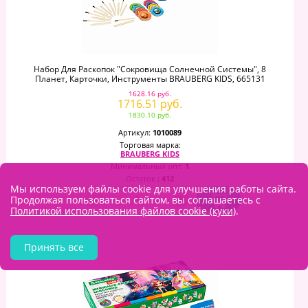
Набор Для Раскопок "Сокровища Солнечной Системы", 8
Планет, Карточки, Инструменты BRAUBERG KIDS, 665131
1628.16 руб.
1716.51 руб.
1830.10 руб.
Артикул:
1010089
Торговая марка:
BRAUBERG KIDS
Минимальный опт:
1
Остаток
: 412
Мы используем файлы cookie для улучшения работы сайта.
–
+
Продолжая пользоваться сайтом, вы соглашаетесь с
Политикой использования файлов cookie (куки)
.
Принять все