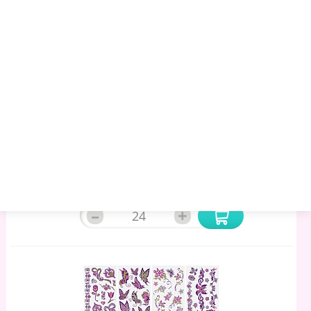
Наклейки-Тату Переводные "Разные", 20,5х10 См, Ассорти
12 Видов, FUNSTER (ФАНСТЕР), 666102
40.97 руб.
43.19 руб.
46.05 руб.
Артикул:
1014226
Торговая марка:
FUNSTER
Минимальный опт:
24
Остаток
: 188
–
+