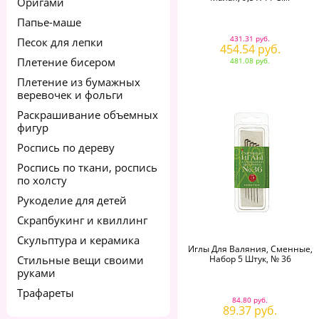
Оригами
Папье-маше
431.31 руб.
Песок для лепки
454.54 руб.
Плетение бисером
481.08 руб.
Плетение из бумажных
веревочек и фольги
Раскрашивание объемных
фигур
Роспись по дереву
Роспись по ткани, роспись
по холсту
Рукоделие для детей
Скрапбукинг и квиллинг
Скульптура и керамика
Иглы Для Валяния, Сменные,
Стильные вещи своими
Набор 5 Штук, № 36
руками
Трафареты
84.80 руб.
89.37 руб.