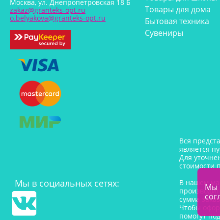
Москва, ул. Днепропетровская 18 Б
Товары для дома
zakaz@granteks-opt.ru
o.belyakova@granteks-opt.ru
Бытовая техника
Сувениры
Вся предст
является п
Для уточне
стоимости 
Мы в социальных сетях:
В нашем ма
Мы 
производит
сог
сумма заказ
Чтобы офор
помогут под