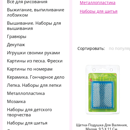
Всё для рисования
Металлопластика
Выжигание, выпиливание
Наборы для шитья
лобзиком
Песок для лепки
Вышивание. Наборы для
вышивания
Раскрашивание объемны
Гравюры
Рукоделие для детей
Декупаж
Стильные вещи своими 
Сортировать:
по популя
Игрушки своими руками
Картины из песка. Фрески
Картины по номерам
Керамика. Гончарное дело
Лепка. Наборы для лепки
Металлопластика
Мозаика
Наборы для детского
творчества
Наборы для шитья
Щетка-Подушка Для Валяния,
Малая, 9,5 Х 11 См.