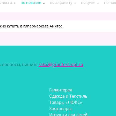
рности
по новизне
по алфавиту
по цене
по на
жно купить в гипермаркете Анитос.
сь вопросы, пишите
zakaz@granteks-opt.ru
Галантерея
Одежда и Текстиль
Товары «ЛЮКС»
Зоотовары
Игрушки для детей