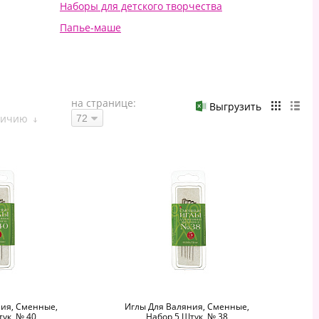
Наборы для детского творчества
Папье-маше
Плетение из бумажных веревочек и фольги
Роспись по ткани, роспись по холсту
Скульптура и керамика
на странице:
Выгрузить
личию
ия, Сменные,
Иглы Для Валяния, Сменные,
ук, № 40
Набор 5 Штук, № 38