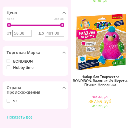
94.58 руб.
Цена
58.38
481.08
От
До
Торговая Марка
BONDIBON
Hobby time
Набор Для Творчества
BONDIBON. Валяние Из Шерсти.
Птичка-Невеличка
Страна
Происхождения
365.44 руб.
92
387.59 руб.
415.27 руб.
Показать все