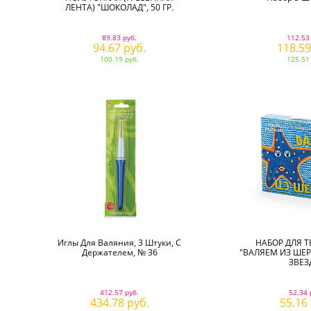
ЛЕНТА) "ШОКОЛАД", 50 ГР.
89.83 руб.
112.53
94.67 руб.
118.59
100.19 руб.
125.51
Иглы Для Валяния, 3 Штуки, С
НАБОР ДЛЯ 
Держателем, № 36
"ВАЛЯЕМ ИЗ ШЕ
ЗВЕЗ
412.57 руб.
52.34 
434.78 руб.
55.16