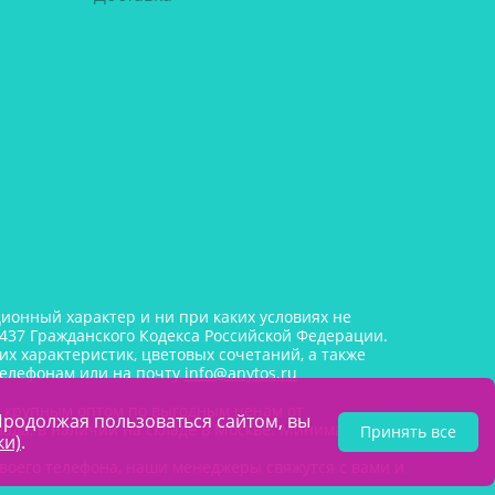
онный характер и ни при каких условиях не
437 Гражданского Кодекса Российской Федерации.
х характеристик, цветовых сочетаний, а также
телефонам или на почту
info@anytos.ru
и крупным оптом по выгодным ценам от
Продолжая пользоваться сайтом, вы
лада, в наличии на складе в Москве. Минимальная
Принять все
ки)
.
воего телефона, наши менеджеры свяжутся с вами и