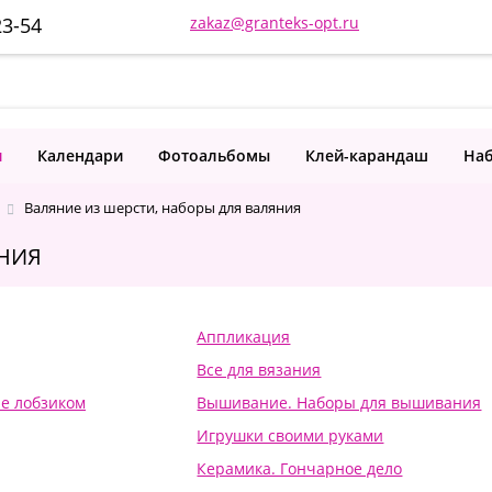
23-54
zakaz@granteks-opt.ru
и
Календари
Фотоальбомы
Клей-карандаш
Наб
Валяние из шерсти, наборы для валяния
ЯНИЯ
Аппликация
Все для вязания
е лобзиком
Вышивание. Наборы для вышивания
Игрушки своими руками
Керамика. Гончарное дело