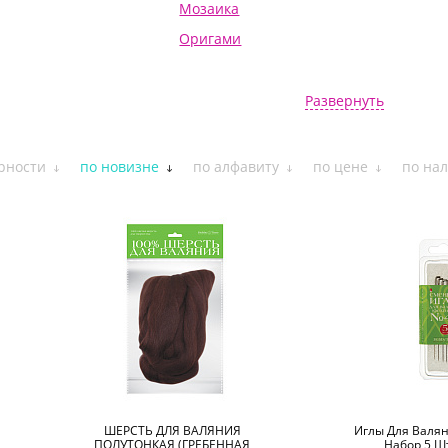
Мозаика
Оригами
Плетение бисером
х фигур
Роспись по дереву
Развернуть
Скрапбукинг и квиллинг
руками
Трафареты
рности
по новизне
по алфавиту
по цене
по на
ШЕРСТЬ ДЛЯ ВАЛЯНИЯ
Иглы Для Валян
ПОЛУТОНКАЯ (ГРЕБЕННАЯ
Набор 5 Шт