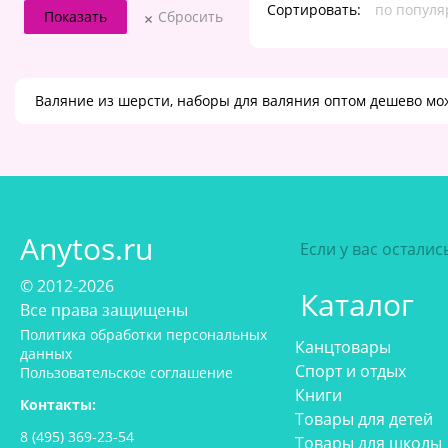
Сортировать:
по популя
Сбросить
Валяние из шерсти, наборы для валяния оптом дешево мо
Anytos.ru
Если у вас остали
© 2012-2026
Каталог
Все права защищены
Политика обработки персональных
Канцтовары
данных
Спорт и отдых
Пользовательское соглашение
Книги
Контакты:
Товары для детей
8 (495) 369-23-54
Товары для школы