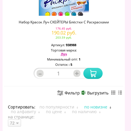
Набор Красок Луч СКЕЙТЕРЫ Блёстки С Раскрасками
176.45 руб.
190.02 руб.
203.59 руб.
Артикул:
938988
Торговая марка:
Луч
Минимальный опт:
1
Остаток
: 5
–
+
Фильтр
Выгрузить
Сортировать:
по популярности
по новизне
по алфавиту
по цене
по наличию
на странице: