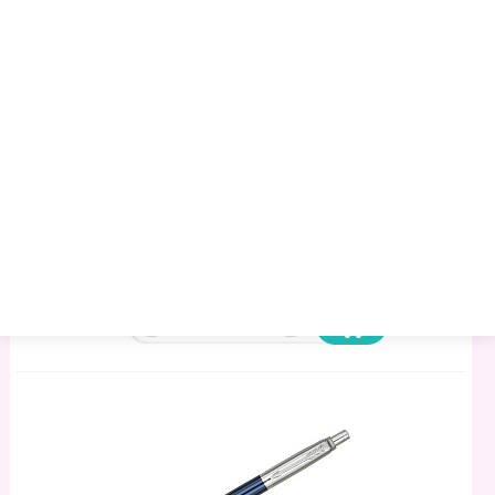
Ручка Перьевая Parker "Jotter Bond Street Black CT" 1,0мм,
Подарочная Упаковка
3049.61 руб.
3284.19 руб.
3636.07 руб.
Артикул:
1002510
Торговая марка:
Parker
Минимальный опт:
1
Остаток
: 417
–
+