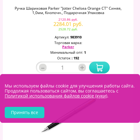
Ручка Шариковая Parker "Jotter Chelsea Orange CT" Синяя,
1,0мм, Кнопочн., Подарочная Упаковка
2120.86 руб.
2284.01 руб.
2528.72 руб.
Артикул:
983910
Торговая марка:
Parker
Минимальный опт:
1
Остаток
: 192
–
+
Мы используем файлы cookie для улучшения работы сайта.
Продолжая пользоваться сайтом, вы соглашаетесь с
Политикой использования файлов cookie (куки)
.
Принять все