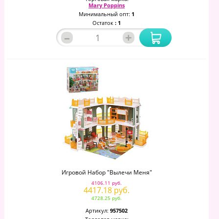
Mary Poppins
Минимальный опт:
1
Остаток
: 1
–
+
Игровой Набор "Вылечи Меня"
4106.11 руб.
4417.18 руб.
4728.25 руб.
Артикул:
957502