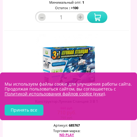
Минимальный опт:
1
Остаток
: >100
–
+
Мы используем файлы cookie для улучшения работы сайта.
Продолжая пользоваться сайтом, вы соглашаетесь с
Политикой использования файлов cookie (куки)
.
Конструктор Лунная Станция 3 В 1
660 руб.
Принять все
710 руб.
760 руб.
Артикул:
685767
Торговая марка:
ND PLAY