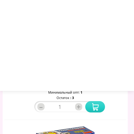
Конструктор BONDIBON «СОБЕРИ ДИНОЗАВРА»,
Тираннозавр, 50 Деталей
689.04 руб.
730.80 руб.
783 руб.
Артикул:
958968
Торговая марка:
BONDIBON
Минимальный опт:
1
Остаток
: 3
–
+