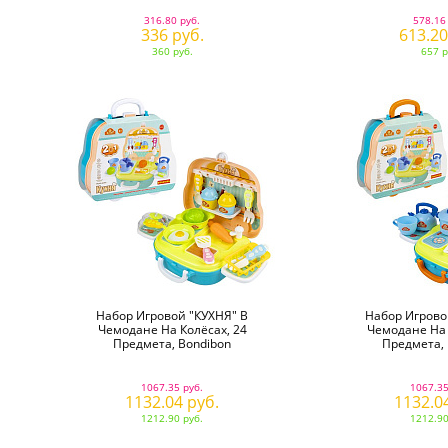
316.80 руб.
578.16
336 руб.
613.20
360 руб.
657 р
Набор Игровой "КУХНЯ" В
Набор Игрово
Чемодане На Колёсах, 24
Чемодане На 
Предмета, Bondibon
Предмета, 
1067.35 руб.
1067.35
1132.04 руб.
1132.0
1212.90 руб.
1212.90