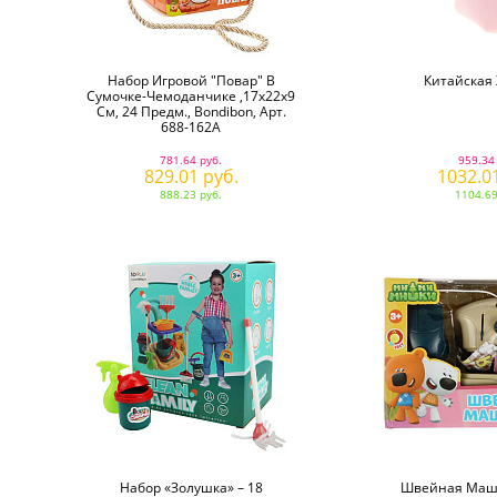
Набор Игровой "Повар" В
Китайская 
Сумочке-Чемоданчике ,17х22х9
См, 24 Предм., Bondibon, Арт.
688-162A
781.64 руб.
959.34
829.01 руб.
1032.0
888.23 руб.
1104.69
Набор «Золушка» – 18
Швейная Маш