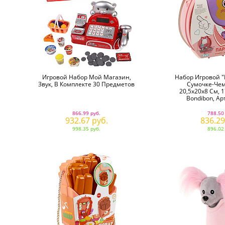
Игровой Набор Мой Магазин,
Набор Игровой "
Звук, В Комплекте 30 Предметов
Сумочке-Чем
20,5х20х8 См, 
Bondibon, Ар
866.99 руб.
788.50
932.67 руб.
836.29
998.35 руб.
896.02