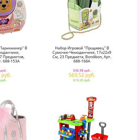
Парикмахер" В
Набор Игровой "Продавец" В
оданчике,
Сумочке-Чемоданчике, 17х22х9
17 Предметов,
См, 23 Предмета, Bondibon, Арт.
т. 688-153A
688-168A
 руб.
536.98 руб.
 руб.
569.52 руб.
 руб.
610.20 руб.