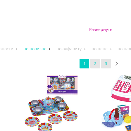
Развернуть
рности
по новизне
по алфавиту
по цене
по на
1
2
3