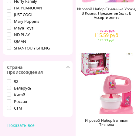
Fluffy Family
HAIYUANQUAN
Игровой Набор Стильные Уроки,
В Компл. Предметов 5шт., В
JUST COOL
Ассортименте
Mary Poppins
Maya Toys
107.45 руб.
ND PLAY
115.59 руб.
123.73 руб.
QMAN
SHANTOU YISHENG
VELD CO
YAKO
Страна
ZHORYA
Происхождения
ИГРАЕМ ВМЕСТЕ
Карапуз
92
Лена
Беларусь
Наша Игрушка
Китай
Полесье
Россия
Росигрушка
СТМ
Совтехстром
Игровой Набор Бытовая
СТРОМ
Техника
Показать все
Форма