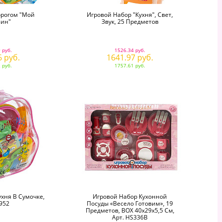
орогом "Мой
Игровой Набор "Кухня", Свет,
зин"
Звук, 25 Предметов
 руб.
1526.34 руб.
6 руб.
1641.97 руб.
 руб.
1757.61 руб.
хня В Сумочке,
Игровой Набор Кухонной
952
Посуды «Весело Готовим», 19
Предметов, ВОХ 40х29х5,5 См,
Арт. HS336B