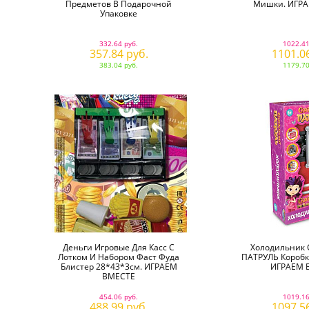
Предметов В Подарочной
Мишки. ИГР
Упаковке
332.64 руб.
1022.41
357.84 руб.
1101.0
383.04 руб.
1179.70
Деньги Игровые Для Касс С
Холодильник
Лотком И Набором Фаст Фуда
ПАТРУЛЬ Коробк
Блистер 28*43*3см. ИГРАЕМ
ИГРАЕМ 
ВМЕСТЕ
454.06 руб.
1019.16
488.99 руб.
1097.5