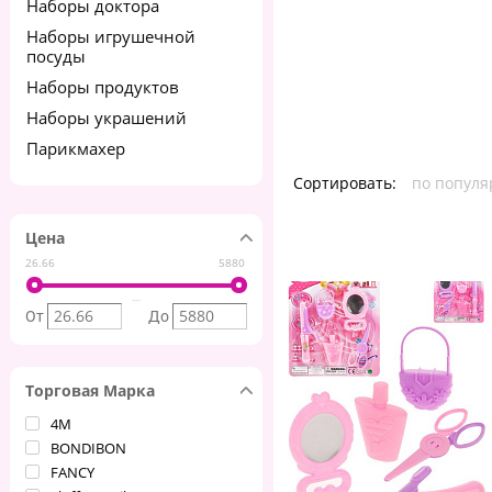
Наборы доктора
Наборы игрушечной
посуды
Наборы продуктов
Наборы украшений
Парикмахер
Сортировать:
по популя
Цена
26.66
5880
От
До
Торговая Марка
4М
BONDIBON
FANCY