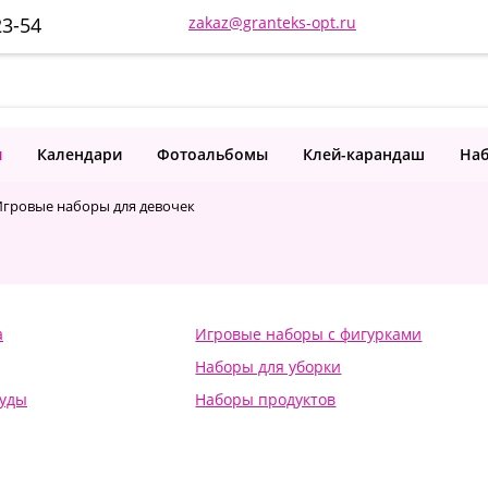
23-54
zakaz@granteks-opt.ru
и
Календари
Фотоальбомы
Клей-карандаш
Наб
Игровые наборы для девочек
а
Игровые наборы с фигурками
Наборы для уборки
суды
Наборы продуктов