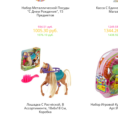
Набор Металлической Посуды
Касса С Един
"С Днем Рождения", 15
Мага
Предметов
934.51 руб.
1249.59
1005.30 руб.
1344.2
1076.10 руб.
1438.92
Лошадка С Расчёской, В
Набор Игровой Ку
Ассортименте, 18х6х18 См,
Арт.9
Коробка