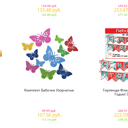
124.08 руб.
235.62
133.48 руб.
253.47
142.88 руб.
271.32
Комплект Бабочки Узорчатые
Гирлянда-Фла
Годом! 
99.99 руб.
206.91
107.56 руб.
222.59
115.14 руб.
238.26