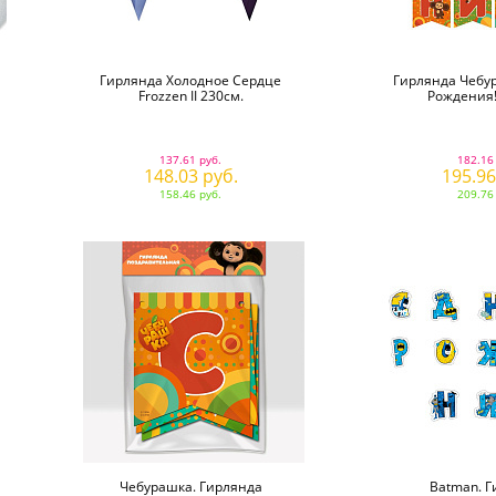
Гирлянда Холодное Сердце
Гирлянда Чебу
Frozzen II 230см.
Рождения!
137.61 руб.
182.16
148.03 руб.
195.96
158.46 руб.
209.76
Чебурашка. Гирлянда
Batman. Г