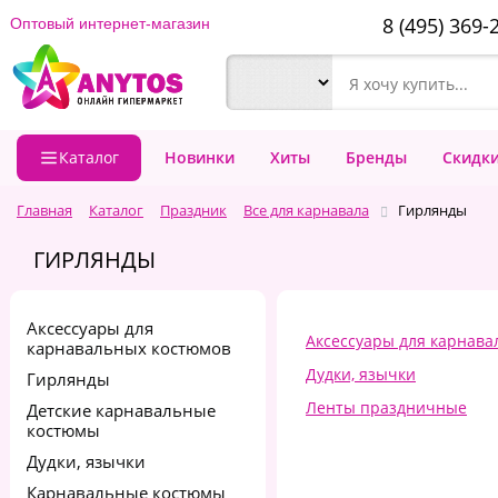
8 (495) 369-
Оптовый интернет-магазин
Каталог
Новинки
Хиты
Бренды
Скидк
Главная
Каталог
Праздник
Все для карнавала
Гирлянды
ГИРЛЯНДЫ
Аксессуары для
Аксессуары для карнава
карнавальных костюмов
Дудки, язычки
Гирлянды
Ленты праздничные
Детские карнавальные
костюмы
Дудки, язычки
Карнавальные костюмы