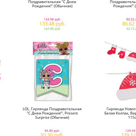
Поздравительная "С Днем
Поздравитель
Рождения!" (обычная)
Рождения!" 
124.08 руб.
80.52 
133.48 руб.
86.62
142.88 руб.
92.72 
LOL. Гирлянда Поздравительная
Гирлянда Новог
"С Днем Рождения!", Present
Белая Колпак, Ва
Surprise (обычная)
115с
85.80 руб.
129.69
92.30 руб.
139.51