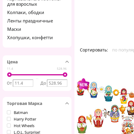
для взрослых
Колпаки, ободки
Ленты праздничные
Маски
Хлопушки, конфетти
Сортировать:
по популя
Цена
11.4
528.96
От
До
Торговая Марка
Batman
Harry Potter
Hot Wheels
L.O.L. Surprise!