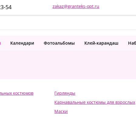
23-54
zakaz@granteks-opt.ru
и
Календари
Фотоальбомы
Клей-карандаш
Наб
льных костюмов
Гирлянды
Карнавальные костюмы для взрослых
Маски