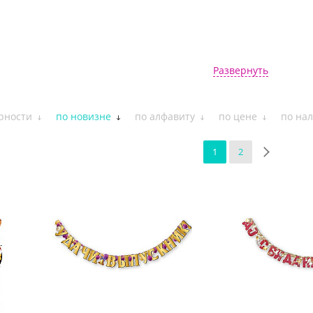
Развернуть
рности
по новизне
по алфавиту
по цене
по на
1
2