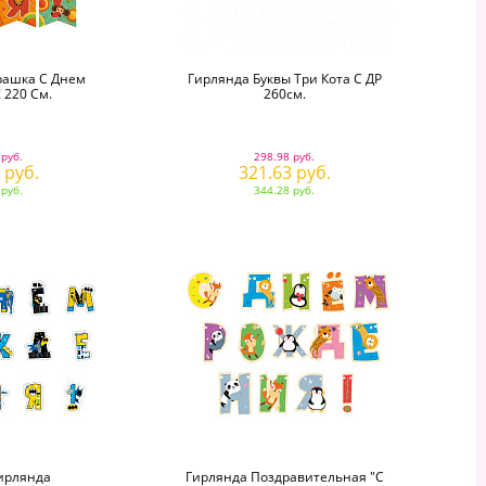
рашка С Днем
Гирлянда Буквы Три Кота С ДР
 220 См.
260см.
 руб.
298.98 руб.
 руб.
321.63 руб.
 руб.
344.28 руб.
ирлянда
Гирлянда Поздравительная "С