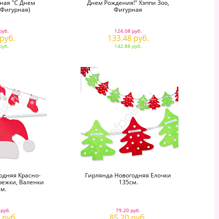
ная "С Днем
Днем Рождения!" Хэппи Зоо,
(фигурная)
Фигурная
руб.
124.08 руб.
 руб.
133.48 руб.
руб.
142.88 руб.
одняя Красно-
Гирлянда Новогодняя Елочки
режки, Валенки
135см.
м.
 руб.
79.20 руб.
 руб.
85.20 руб.