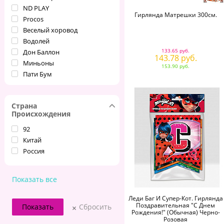
ND PLAY
Гирлянда Матрешки 300см.
Procos
Веселый хоровод
Водолей
133.65 руб.
Дон Баллон
143.78 руб.
Миньоны
153.90 руб.
Пати Бум
ПРАЗДНИК
Холодное сердце
Страна
Чебурашка
Происхождения
Щенячий патруль
Ячен Индастриал Груп
92
Китай
Россия
Показать все
Леди Баг И Супер-Кот. Гирлянда
Поздравительная "С Днем
Сбросить
Рождения!" (обычная) Черно-
Розовая