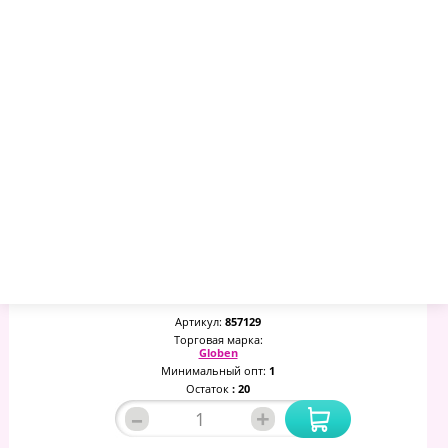
Глобус Земли Физико-Политический 32 См, С Подсветкой
2231.61 руб.
2403.27 руб.
2574.93 руб.
Артикул:
857129
Торговая марка:
Globen
Минимальный опт:
1
Остаток
: 20
–
+