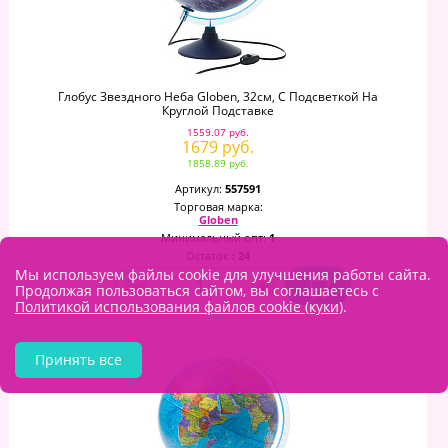
Глобус Звездного Неба Globen, 32см, С Подсветкой На
Круглой Подставке
1559.07 руб.
1679 руб.
1858.89 руб.
Артикул:
557591
Торговая марка:
Globen
Минимальный опт:
1
Остаток
: 24
Мы используем файлы cookie для улучшения работы сайта.
–
+
Продолжая пользоваться сайтом, вы соглашаетесь с
Политикой использования файлов cookie (куки)
.
Принять все