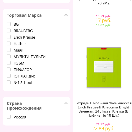
70г/м2
Торговая Марка
15.79 руб.
17 руб.
BG
18.82 руб.
BRAUBERG
Erich Krause
Hatber
Маяк
МУЛЬТИ-ПУЛЬТИ
ПЗБМ
ПИФАГОР
ЮНЛАНДИЯ
№1 School
Страна
Тетрадь Школьная Ученическая
Erich Krause® Классика Bright
Происхождения
Зеленая, 24 Листа, Клетка (в
Плёнке По 10 Шт.)
Россия
21.22 руб.
22.89 руб.