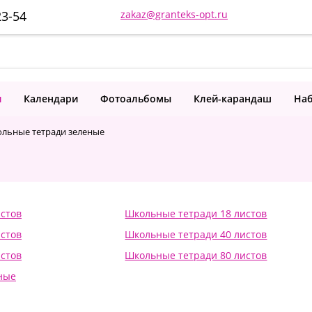
23-54
zakaz@granteks-opt.ru
и
Календари
Фотоальбомы
Клей-карандаш
Наб
льные тетради зеленые
стов
Школьные тетради 18 листов
стов
Школьные тетради 40 листов
стов
Школьные тетради 80 листов
ные