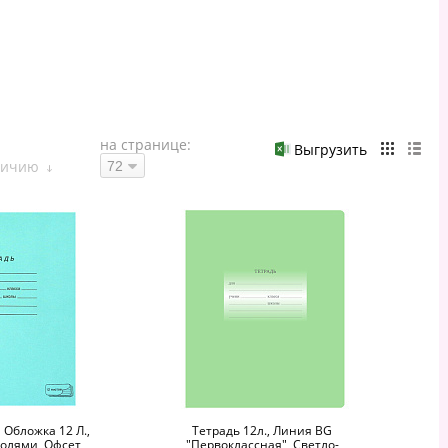
на странице:
Выгрузить
личию
Обложка 12 Л.,
Тетрадь 12л., Линия BG
олями, Офсет,
"Первоклассная", Светло-