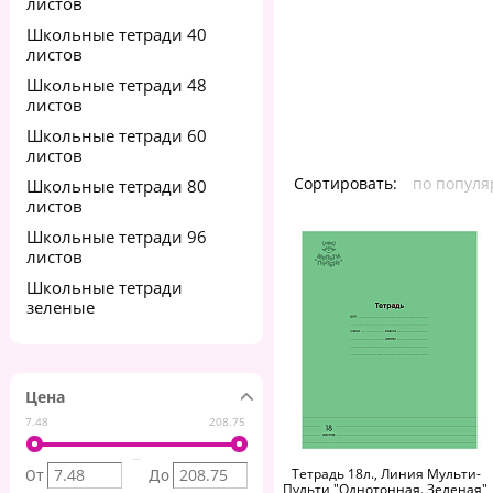
листов
Школьные тетради 40
листов
Школьные тетради 48
листов
Школьные тетради 60
листов
Сортировать:
по популя
Школьные тетради 80
листов
Школьные тетради 96
листов
Школьные тетради
зеленые
Цена
7.48
208.75
Тетрадь 18л., Линия Мульти-
От
До
Пульти "Однотонная. Зеленая",