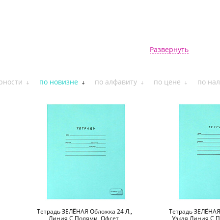
Развернуть
рности
по новизне
по алфавиту
по цене
по на
Тетрадь ЗЕЛЁНАЯ Обложка 24 Л.,
Тетрадь ЗЕЛЁНАЯ 
Линия С Полями, Офсет,
Узкая Линия С П