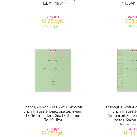
"ПЗБМ", 19841
"ПЗБМ",
15.79 руб.
9.04 
16.65 руб.
9.53 
17.75 руб.
10.16 
Тетрадь Школьная Ученическая
Тетрадь Школьна
Erich Krause® Классика Зеленая,
Erich Krause®
18 Листов, Линейка (в Плёнке
Линовкой Зелена
По 10 Шт.)
Частая Косая
Плёнке По
17.68 руб.
14.94 
19.07 руб.
16.11