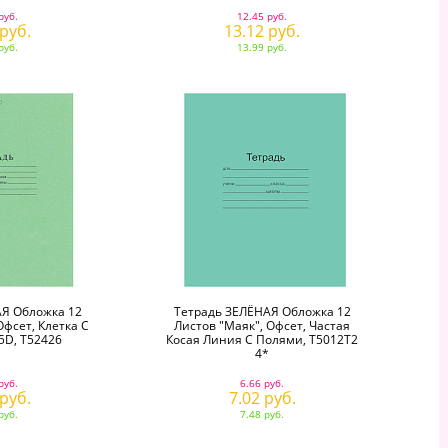
руб.
12.45 руб.
 руб.
13.12 руб.
руб.
13.99 руб.
Я Обложка 12
Тетрадь ЗЕЛЁНАЯ Обложка 12
фсет, Клетка С
Листов "Маяк", Офсет, Частая
5D, Т52426
Косая Линия С Полями, Т5012Т2
4*
руб.
6.66 руб.
 руб.
7.02 руб.
руб.
7.48 руб.