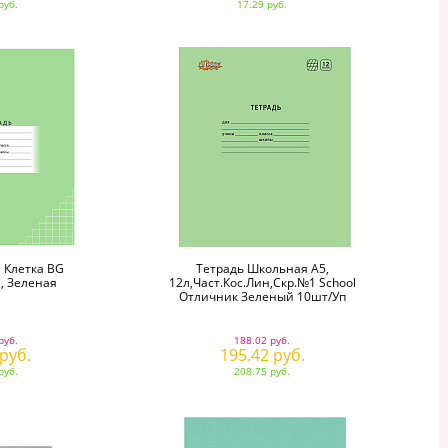
руб.
17.29 руб.
, Клетка BG
Тетрадь Школьная А5,
, Зеленая
12л,част.кос.лин,скр.№1 School
Отличник Зеленый 10шт/уп
руб.
188.02 руб.
 руб.
195.42 руб.
руб.
208.75 руб.