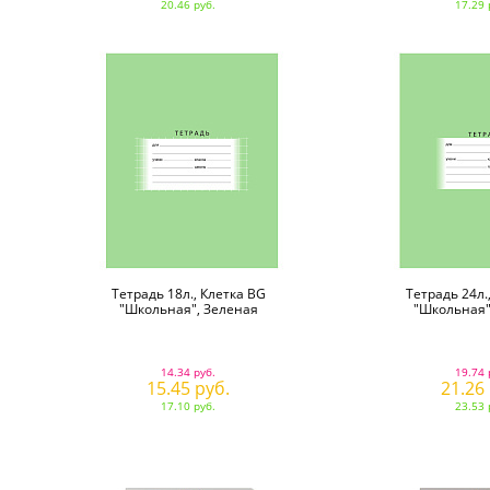
20.46 руб.
17.29 
Тетрадь 18л., Клетка BG
Тетрадь 24л.
"Школьная", Зеленая
"Школьная"
14.34 руб.
19.74 
15.45 руб.
21.26
17.10 руб.
23.53 