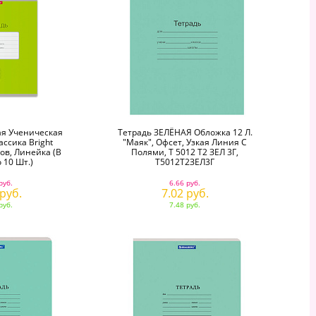
я Ученическая
Тетрадь ЗЕЛЁНАЯ Обложка 12 Л.
ассика Bright
"Маяк", Офсет, Узкая Линия С
ов, Линейка (в
Полями, Т 5012 Т2 ЗЕЛ 3Г,
 10 Шт.)
Т5012Т2ЗЕЛ3Г
руб.
6.66 руб.
 руб.
7.02 руб.
руб.
7.48 руб.