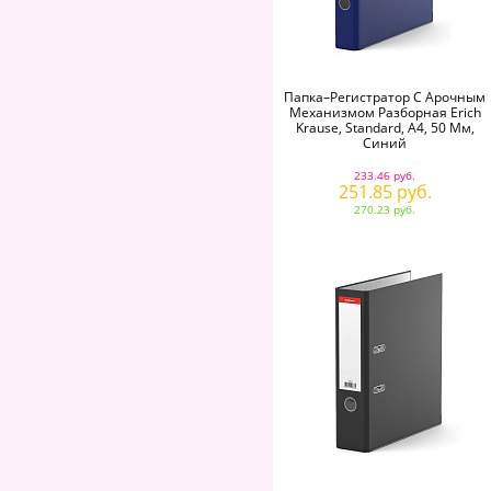
(
71
)
Ножницы школьные
детские
(
52
)
Обложки для книг и
тетрадей
(
53
)
Папка–Регистратор С Арочным
Обучение счету Учимся
Механизмом Разборная Erich
считать
(
1
)
Krause, Standard, А4, 50 Мм,
Обучение чтению Учимся
Синий
читать
(
5
)
233.46 руб.
Папки для школьных
251.85 руб.
тетрадей
(
103
)
270.23 руб.
Папки конверт на кнопке
(
134
)
Папки на кольцах
(
76
)
Папки на резинке
(
70
)
Папки с арочным
механизмом, папки-
регистраторы
(
182
)
Папки с вкладышами,
папки с файлами
(
107
)
Папки с прижимами
(
18
)
Папки-конверты на молнии
(
135
)
Папки-портфели
(
31
)
Папки-сумки с ручками