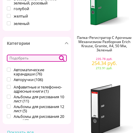
зеленый, розовый
Дания
голубой
Индия
желтый
ИНДИЯ
зеленый
Индонезия
золото
Иран
Папка–Регистратор С Арочным
золотой
Механизмом Разборная Erich
ИРЛАНДИЯ
Категории
красный
Krause, Granite, А4, 50 Мм,
Испания
Зеленый
красный, синий или
ИСПАНИЯ
черный
235.78 руб.
254.34 руб.
металлик
ИТАЛИЯ
272.91 руб.
Автоматические
розовый
Италия
карандаши
(
76
)
серебряный
Казахстан
Авторучки
(
106
)
серый
Китай
Алфавитные и телефонно-
адресные книги
(
1
)
синий
КИТАЙ
Альбомы для рисования 10
сиреневый
лист
(
11
)
Китайская Народная
Республика
Альбомы для рисования 12
фиолетовый
лист
(
5
)
Китайский
черный
Альбомы для рисования 20
Корея
лист
(
42
)
Альбомы для рисования 24
КОРЕЯ, НАРОДНО-
лист
(
6
)
ДЕМОКРАТИЧ.РЕСПУБЛ.
Показать все