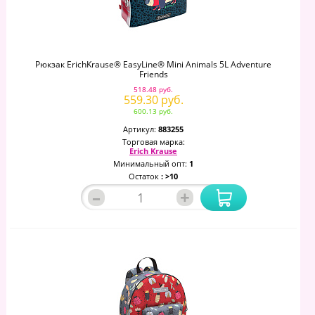
Рюкзак ErichKrause® EasyLine® Mini Animals 5L Adventure
Friends
518.48 руб.
559.30 руб.
600.13 руб.
Артикул:
883255
Торговая марка:
Erich Krause
Минимальный опт:
1
Остаток
: >10
–
+