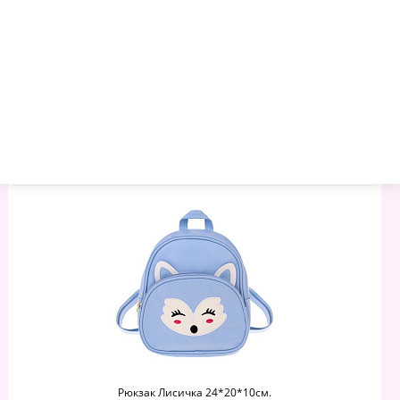
1029.05 руб.
1107 руб.
1184.96 руб.
Артикул:
986684
Торговая марка:
Mary Poppins
Минимальный опт:
1
Остаток
: 278
–
+
Рюкзак Лисичка 24*20*10см.