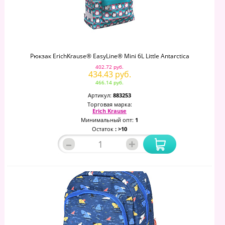
Рюкзак ErichKrause® EasyLine® Mini 6L Little Antarctica
402.72 руб.
434.43 руб.
466.14 руб.
Артикул:
883253
Торговая марка:
Erich Krause
Минимальный опт:
1
Остаток
: >10
–
+