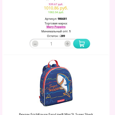
939.67 руб.
1010.86 руб.
1082.04 руб.
Артикул:
986681
Торговая марка:
Mary Poppins
Минимальный опт:
1
Остаток
: 289
–
+
Рюкзак ErichKrause EasyLine® Mini 5L Super Shark