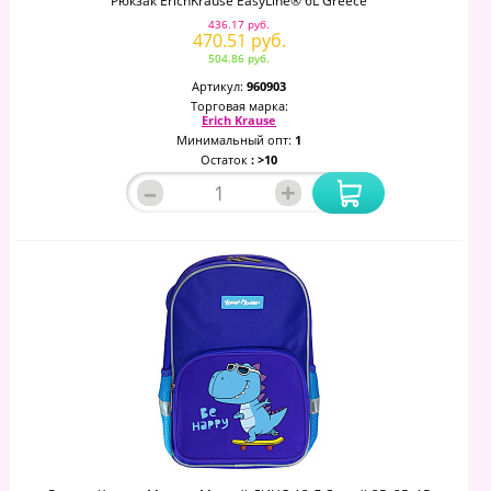
Рюкзак ErichKrause EasyLine® 6L Greece
436.17 руб.
470.51 руб.
504.86 руб.
Артикул:
960903
Торговая марка:
Erich Krause
Минимальный опт:
1
Остаток
: >10
–
+