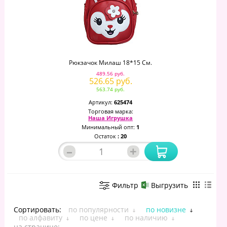
Рюкзачок Милаш 18*15 См.
489.56 руб.
526.65 руб.
563.74 руб.
Артикул:
625474
Торговая марка:
Наша Игрушка
Минимальный опт:
1
Остаток
: 20
–
+
Фильтр
Выгрузить
Сортировать:
по популярности
по новизне
по алфавиту
по цене
по наличию
на странице: