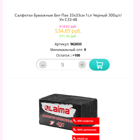
Салфетки Бумажные Биг-Пак 33х33см 1сл Черный 300шт/
Уп С33-48
514.62 руб.
534.89 руб.
571.35 руб.
Артикул:
962033
Минимальный опт:
9
Остаток
: >100
–
+