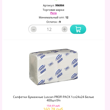
Артикул:
996904
Торговая марка:
Pero
Минимальный опт:
12
Остаток
: 9
–
+
Салфетки Бумажные Luscan PROFI PACK 1сл24х24 Белые
400шт/уп
154.69 руб.
160.78 руб.