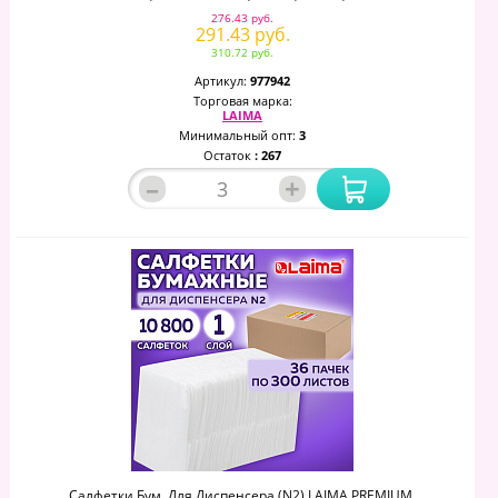
276.43 руб.
291.43 руб.
310.72 руб.
Артикул:
977942
Торговая марка:
LAIMA
Минимальный опт:
3
Остаток
: 267
–
+
Салфетки Бум. Для Диспенсера (N2),LAIMA PREMIUM,