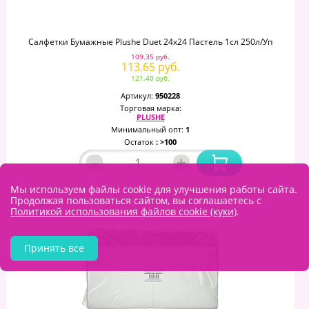
Салфетки Бумажные Plushe Duet 24х24 Пастель 1сл 250л/уп
109.35 руб.
113.65 руб.
121.40 руб.
Артикул:
950228
Торговая марка:
PLUSHE
Минимальный опт:
1
Остаток
: >100
–
+
Мы используем файлы cookie для улучшения работы сайта.
Продолжая пользоваться сайтом, вы соглашаетесь с
Политикой использования файлов cookie (куки)
.
Принять все