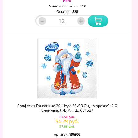
Pero
Минимальный опт:
12
Остаток
: 828
–
+
Салфетки Бумажные 20 Штук, 33х33 См, "Морозко", 2-Х
Слойные, ЛИЛИЯ, Ш/к 81527
51.50 руб.
54.29 руб.
57.88 руб.
Артикул:
996906