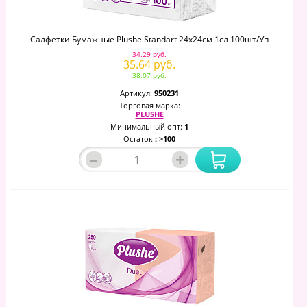
Салфетки Бумажные Plushe Standart 24х24см 1сл 100шт/уп
34.29 руб.
35.64 руб.
38.07 руб.
Артикул:
950231
Торговая марка:
PLUSHE
Минимальный опт:
1
Остаток
: >100
–
+