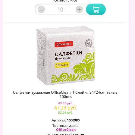
Остаток
: >100
–
+
Салфетки Бумажные OfficeClean, 1 Слойн., 24*24см, Белые,
100шт.
43.85 руб.
47.23 руб.
52.29 руб.
Артикул:
1000980
Торговая марка:
OfficeClean
Минимальный опт:
30