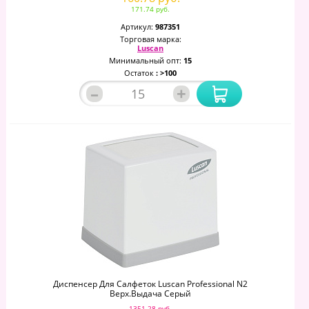
171.74 руб.
Артикул:
987351
Торговая марка:
Luscan
Минимальный опт:
15
Остаток
: >100
–
+
Диспенсер Для Салфеток Luscan Professional N2
Верх.выдача Серый
1351.28 руб.