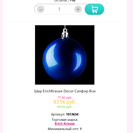
Остаток
: >10
–
+
Шар ErichKrause Decor Сапфир 8см
77.46 руб.
83.56 руб.
89.66 руб.
Артикул:
1013634
Торговая марка:
Erich Krause
Минимальный опт:
1