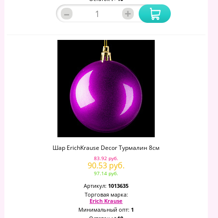
–
+
Шар ErichKrause Decor Турмалин 8см
83.92 руб.
90.53 руб.
97.14 руб.
Артикул:
1013635
Торговая марка:
Erich Krause
Минимальный опт:
1