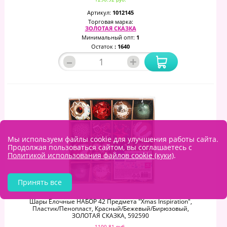
Артикул:
1012145
Торговая марка:
ЗОЛОТАЯ СКАЗКА
Минимальный опт:
1
Остаток
: 1640
–
+
Мы используем файлы cookie для улучшения работы сайта.
Продолжая пользоваться сайтом, вы соглашаетесь с
Политикой использования файлов cookie (куки)
.
Принять все
Шары Елочные НАБОР 42 Предмета "Xmas Inspiration",
Пластик/пенопласт, Красный/бежевый/бирюзовый,
ЗОЛОТАЯ СКАЗКА, 592590
1100.81 руб.