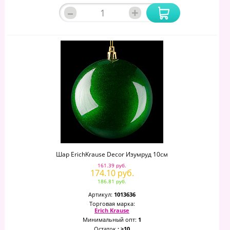
–
+
Шар ErichKrause Decor Изумруд 10см
161.39 руб.
174.10 руб.
186.81 руб.
Артикул:
1013636
Торговая марка:
Erich Krause
Минимальный опт:
1
Остаток
: >10