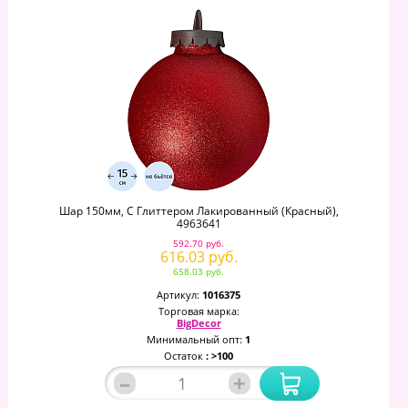
Шар 150мм, С Глиттером Лакированный (красный),
4963641
592.70 руб.
616.03 руб.
658.03 руб.
Артикул:
1016375
Торговая марка:
BigDecor
Минимальный опт:
1
Остаток
: >100
–
+