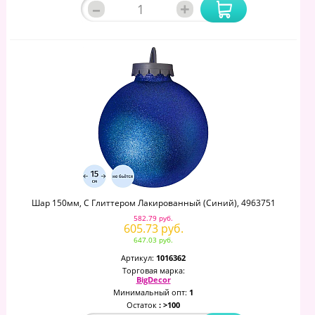
–
+
Шар 150мм, С Глиттером Лакированный (синий), 4963751
582.79 руб.
605.73 руб.
647.03 руб.
Артикул:
1016362
Торговая марка:
BigDecor
Минимальный опт:
1
Остаток
: >100