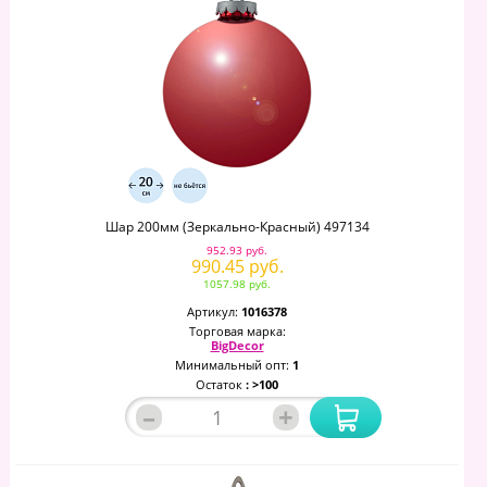
Шар 200мм (зеркально-Красный) 497134
952.93 руб.
990.45 руб.
1057.98 руб.
Артикул:
1016378
Торговая марка:
BigDecor
Минимальный опт:
1
Остаток
: >100
–
+