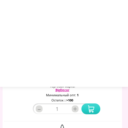
Шар 200мм (цвет Розовое Золото) 4812612
739.60 руб.
768.72 руб.
821.13 руб.
Артикул:
1016380
Торговая марка:
BigDecor
Минимальный опт:
1
Остаток
: >100
–
+