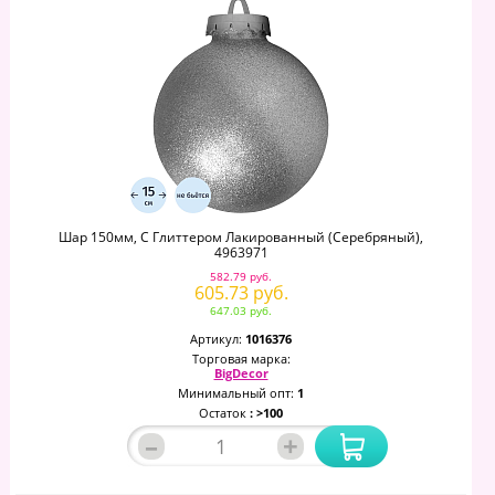
Шар 150мм, С Глиттером Лакированный (серебряный),
4963971
582.79 руб.
605.73 руб.
647.03 руб.
Артикул:
1016376
Торговая марка:
BigDecor
Минимальный опт:
1
Остаток
: >100
–
+