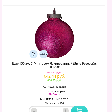
Шар 150мм, С Глиттером Лакированный (ярко-Розовый),
5002981
618.11 руб.
642.44 руб.
686.25 руб.
Артикул:
1016365
Торговая марка:
BigDecor
Минимальный опт:
1
Остаток
: >100
–
+