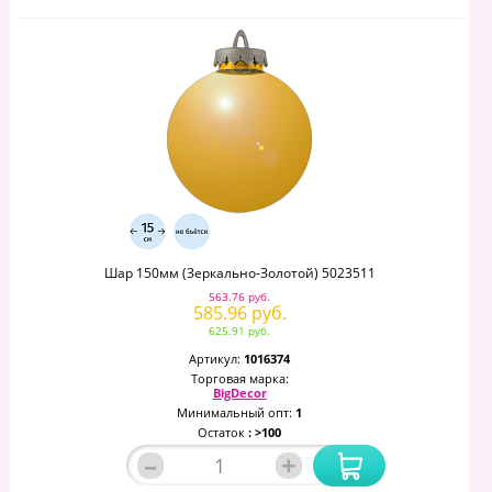
Шар 150мм (зеркально-Золотой) 5023511
563.76 руб.
585.96 руб.
625.91 руб.
Артикул:
1016374
Торговая марка:
BigDecor
Минимальный опт:
1
Остаток
: >100
–
+