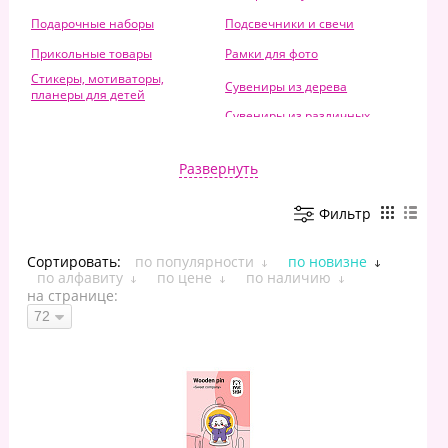
Подарочные наборы
Подсвечники и свечи
Прикольные товары
Рамки для фото
Стикеры, мотиваторы,
Сувениры из дерева
планеры для детей
Сувениры из различных
Сувениры из металла
материалов
Шкатулки
Развернуть
Фильтр
Сортировать:
по популярности
по новизне
по алфавиту
по цене
по наличию
на странице: