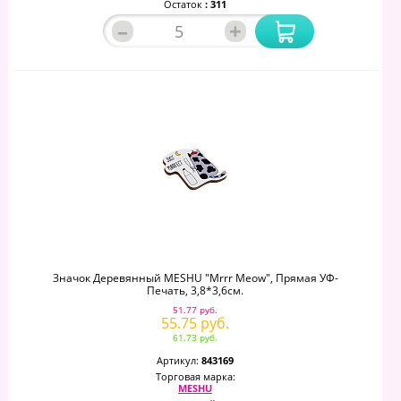
Остаток
: 311
–
+
Значок Деревянный MESHU "Mrrr Meow", Прямая УФ-
Печать, 3,8*3,6см.
51.77 руб.
55.75 руб.
61.73 руб.
Артикул:
843169
Торговая марка:
MESHU