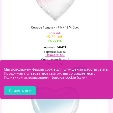
Сердце Градиент PINK 18"/45см.
87.12 руб.
93.72 руб.
100.32 руб.
Артикул:
947403
Торговая марка:
Flexmetal S.L.
Минимальный опт:
1
Остаток
: 36
Мы используем файлы cookie для улучшения работы сайта.
–
+
Продолжая пользоваться сайтом, вы соглашаетесь с
Политикой использования файлов cookie (куки)
.
Принять все