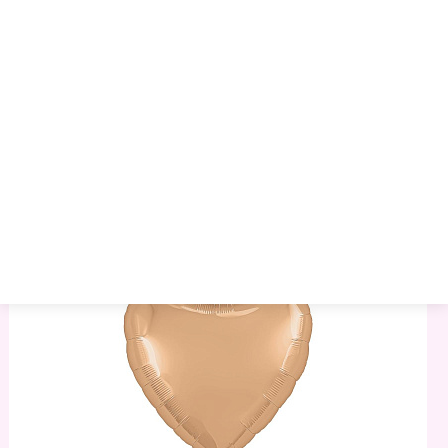
Сердце 252 Темная Вишня 19"/50см
47.52 руб.
51.12 руб.
54.72 руб.
Артикул:
999496
Торговая марка:
Agura
Минимальный опт:
1
Остаток
: 15
–
+