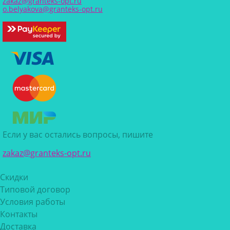
zakaz@granteks-opt.ru
o.belyakova@granteks-opt.ru
Если у вас остались вопросы, пишите
zakaz@granteks-opt.ru
Скидки
Типовой договор
Условия работы
Контакты
Доставка