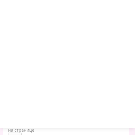
Сумки-холодильники
Термобутылки
Термосы для напитков
Развернуть
Фильтр
Выгрузить
Сортировать:
по популярности
по новизне
по алфавиту
по цене
по наличию
на странице: