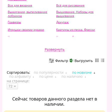
Все для вязания
Всё для рисования
Выжигание, выпиливание
Вышивание. Наборы для
лобзиком
вышивания
Гравюры
Декупаж
Игрушки своими руками
Картины из песка. Фрески
Картины по номерам
Керамика. Гончарное дело
Лепка. Наборы для лепки
Металлопластика
Развернуть
Наборы для детского
Мозаика
творчества
Фильтр
Выгрузить
Наборы для шитья
Оригами
Папье-маше
Песок для лепки
Сортировать:
по популярности
по новизне
Плетение из бумажных
по алфавиту
по цене
по наличию
Плетение бисером
веревочек и фольги
на странице:
Раскрашивание объемных
Роспись по дереву
фигур
Роспись по ткани, роспись по
Рукоделие для детей
холсту
Сейчас товаров данного раздела нет в
наличии.
Скрапбукинг и квиллинг
Скульптура и керамика
Стильные вещи своими