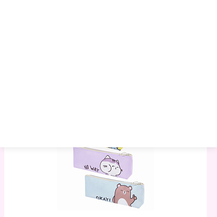
"Camouflage", 20х7х4 См, 273828
126.64 руб.
133.51 руб.
142.35 руб.
Артикул:
1014963
Торговая марка:
ПИФАГОР
Минимальный опт:
7
Остаток
: 37
–
+