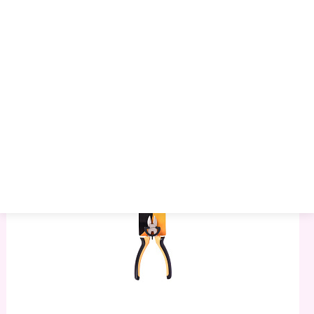
В Подарок, BRAUBERG EXTRA, 608107
81.21 руб.
85.61 руб.
91.28 руб.
Артикул:
1004721
Торговая марка:
BRAUBERG
Минимальный опт:
6
Остаток
: 101
–
+