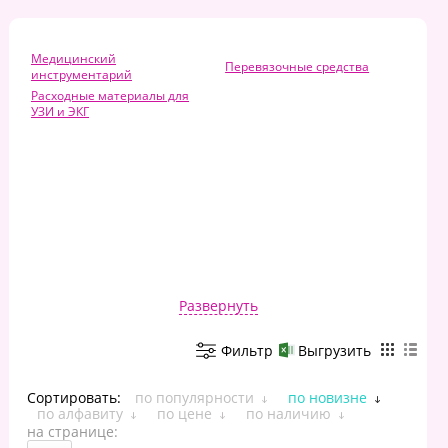
Медицинский
Перевязочные средства
инструментарий
Расходные материалы для
УЗИ и ЭКГ
Развернуть
Фильтр
Выгрузить
Сортировать:
по популярности
по новизне
по алфавиту
по цене
по наличию
на странице: