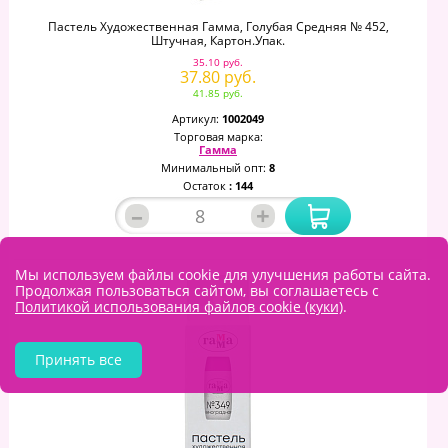
Пастель Художественная Гамма, Голубая Средняя № 452,
Штучная, Картон.упак.
35.10 руб.
37.80 руб.
41.85 руб.
Артикул:
1002049
Торговая марка:
Гамма
Минимальный опт:
8
Остаток
: 144
–
+
Мы используем файлы cookie для улучшения работы сайта.
Продолжая пользоваться сайтом, вы соглашаетесь с
Политикой использования файлов cookie (куки)
.
Принять все