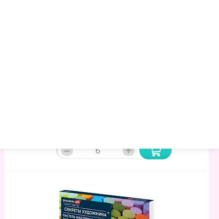
Пастель Масляная BRAUBERG ART "Секреты Художника",
УТОЛЩЕННАЯ, 24 Цвета, Круглое Сечение, 182100
242.21 руб.
255.35 руб.
272.25 руб.
Артикул:
1017961
Торговая марка:
BRAUBERG
Минимальный опт:
6
Остаток
: 4
–
+