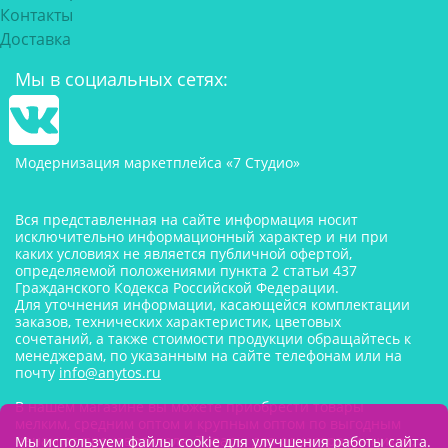
Контакты
Доставка
Мы в социальных сетях:
Модернизация маркетплейса «7 Студио»
Вся представленная на сайте информация носит
исключительно информационный характер и ни при
каких условиях не является публичной офертой,
определяемой положениями пункта 2 статьи 437
Гражданского Кодекса Российской Федерации.
Для уточнения информации, касающейся комплектации
заказов, технических характеристик, цветовых
сочетаний, а также стоимости продукции обращайтесь к
менеджерам, по указанным на сайте телефонам или на
почту
info@anytos.ru
В нашем магазине вы можете приобрести товары
мелким, средним оптом и крупным оптом по выгодным
ценам от производителя. Товары для одностраничников,
Мы используем файлы cookie для улучшения работы сайта.