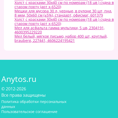
Холст с красками 30х40 см по номерам (18 цв ) судна в
старом порту (арт х-6520)
Мешки для мусора 30 л, черные, в рулоне 30 шт, пнд,
8 мкм, 50х60 см (±5%), стандарт, офисмаг, 601379
Холст с красками 30х40 см по номерам (18 цв ) судна в
старом порту (арт х-6520)
Мел для асфальта гамма мультики, 5 цв, 2304191,
4600395229220
Мел белый, мягкое письмо, набор 400 шт, круглый,
brauberg, 227441, 4606224195421
Anytos.ru
© 2012-2026
Все права защищены
Политика обработки персональных
данных
Пользовательское соглашение