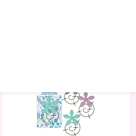
Ерш Туалетный (белый). Размер 8х8х34,5 См
103.61 руб.
110.13 руб.
118.29 руб.
Артикул:
1020381
Торговая марка:
MULTIDOM
Минимальный опт:
1
Остаток
: 109
–
+