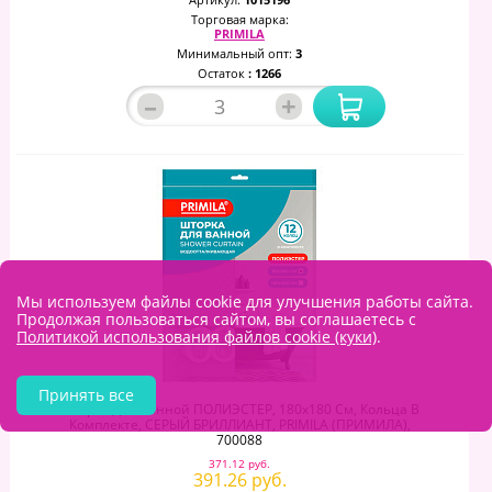
Торговая марка:
PRIMILA
Минимальный опт:
3
Остаток
: 1266
–
+
Мы используем файлы cookie для улучшения работы сайта.
Продолжая пользоваться сайтом, вы соглашаетесь с
Политикой использования файлов cookie (куки)
.
Принять все
Шторка Для Ванной ПОЛИЭСТЕР, 180х180 См, Кольца В
Комплекте, СЕРЫЙ БРИЛЛИАНТ, PRIMILA (ПРИМИЛА),
700088
371.12 руб.
391.26 руб.