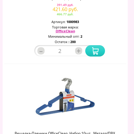
391.49 руб.
421.60 руб.
466.77 руб.
Артикул:
1000983
Торговая марка:
OfficeClean
Минимальный опт:
2
Остаток
: 200
–
+
Вешалка-Плечики OfficeClean, Набор 10шт., Металл/ПВХ,