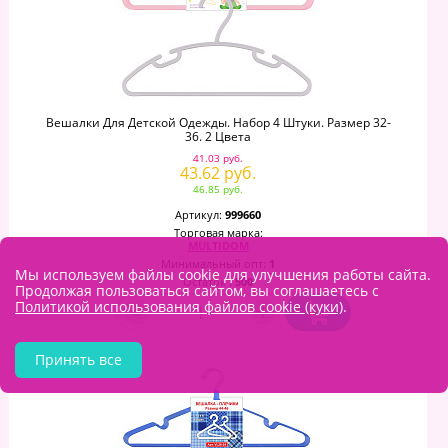
Вешалки Для Детской Одежды. Набор 4 Штуки. Размер 32-
36. 2 Цвета
41.03 руб.
43.62 руб.
46.85 руб.
Артикул:
999660
Торговая марка:
MULTIDOM
Минимальный опт:
1
Мы используем файлы cookie для улучшения работы сайта.
Остаток
: 500
Продолжая пользоваться сайтом, вы соглашаетесь с
–
+
Политикой использования файлов cookie (куки)
.
Принять все