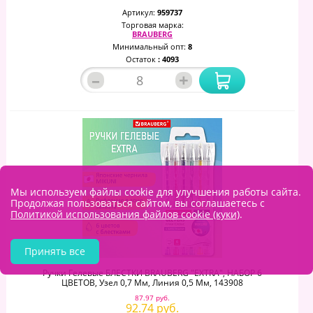
Артикул:
959737
Торговая марка:
BRAUBERG
Минимальный опт:
8
Остаток
: 4093
–
+
Мы используем файлы cookie для улучшения работы сайта.
Продолжая пользоваться сайтом, вы соглашаетесь с
Политикой использования файлов cookie (куки)
.
Принять все
Ручки Гелевые БЛЕСТКИ BRAUBERG "EXTRA", НАБОР 6
ЦВЕТОВ, Узел 0,7 Мм, Линия 0,5 Мм, 143908
87.97 руб.
92.74 руб.