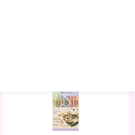
Ручка Гелевая ErichKrause G-Glass Stick Original 0.5, Цвет
Чернил Черный (в Коробке По 12 Штук)
37.20 руб.
40.13 руб.
43.06 руб.
Артикул:
995875
Торговая марка:
Erich Krause
Минимальный опт:
12
Остаток
: >10
–
+