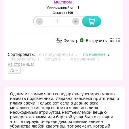
MULTIDOM
Минимальный опт:
1
Остаток
: 500
–
+
Фильтр
Выгрузить
Сортировать:
по популярности
по новизне
по алфавиту
по цене
по наличию
на странице:
Одним из самых частых подарков-сувениров можно
назвать подсвечники. Издавна человека притягивало
пламя свечи. Только вот если в давние века
металлические подсвечники являлись лишь
необходимым атрибутом, неотъемлемой вещью
рыцарского замка или барской усадьбы, то сегодня
это – в первую очередь декоративный элемент
убранства любой квартиры, тот элемент, который