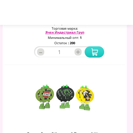
88.11 руб.
94.78 руб.
101.46 руб.
Артикул:
999425
Торговая марка:
Ячен Индастриал Груп
Минимальный опт:
1
Остаток
: 200
–
+