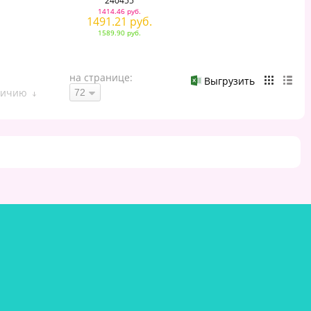
240455
1414.46 руб.
1491.21 руб.
1589.90 руб.
на странице:
Выгрузить
личию