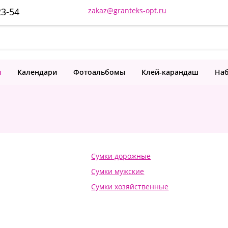
23-54
zakaz@granteks-opt.ru
и
Календари
Фотоальбомы
Клей-карандаш
Наб
Сумки дорожные
Сумки мужские
Сумки хозяйственные