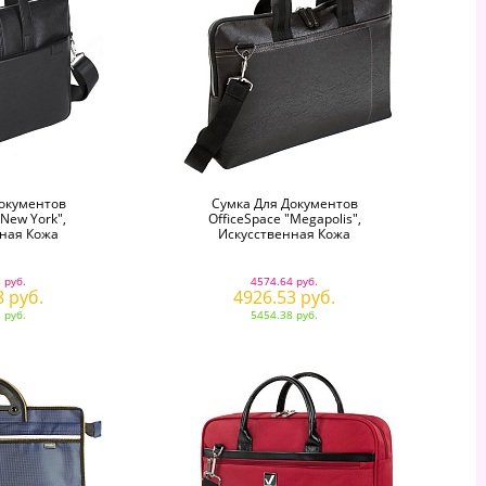
окументов
Сумка Для Документов
"New York",
OfficeSpace "Megapolis",
ная Кожа
Искусственная Кожа
 руб.
4574.64 руб.
8 руб.
4926.53 руб.
 руб.
5454.38 руб.