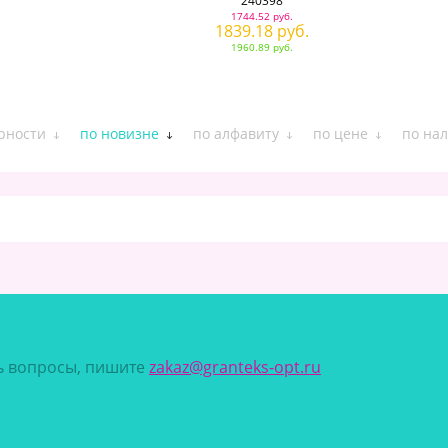
240398
1744.52 руб.
1839.18 руб.
1960.89 руб.
рности
по новизне
по алфавиту
по цене
по на
сь вопросы, пишите
zakaz@granteks-opt.ru