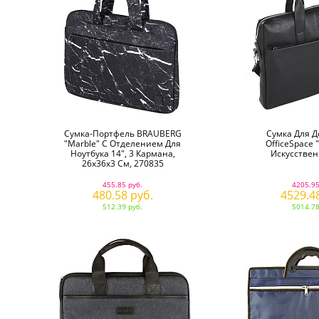
Сумка-Портфель BRAUBERG
Сумка Для Д
"Marble" С Отделением Для
OfficeSpace 
Ноутбука 14", 3 Кармана,
Искусствен
26х36х3 См, 270835
455.85 руб.
4205.95
480.58 руб.
4529.4
512.39 руб.
5014.78