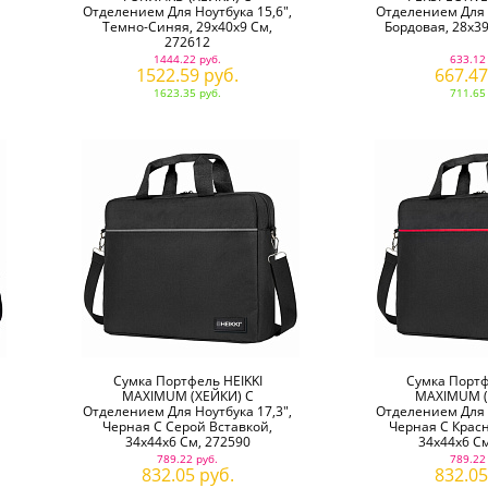
Отделением Для Ноутбука 15,6",
Отделением Для Н
Темно-Синяя, 29х40х9 См,
Бордовая, 28х39
272612
1444.22 руб.
633.12
1522.59 руб.
667.47
1623.35 руб.
711.65
Сумка Портфель HEIKKI
Сумка Портф
MAXIMUM (ХЕЙКИ) С
MAXIMUM (
Отделением Для Ноутбука 17,3",
Отделением Для Н
Черная С Серой Вставкой,
Черная С Красн
34х44х6 См, 272590
34х44х6 См
789.22 руб.
789.22
832.05 руб.
832.05