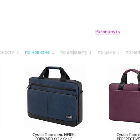
Развернуть
рности
по новизне
по алфавиту
по цене
по на
Сумка Портфель HEIKKI
Сумка Портф
FORWARD (ХЕЙКИ) С
PERSPECTIVE