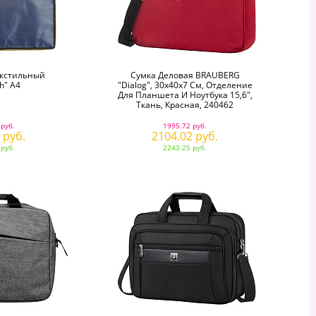
екстильный
Сумка Деловая BRAUBERG
h" А4
"Dialog", 30х40х7 См, Отделение
Для Планшета И Ноутбука 15,6",
Ткань, Красная, 240462
 руб.
1995.72 руб.
 руб.
2104.02 руб.
 руб.
2243.25 руб.