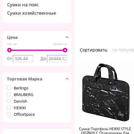
Сумки на пояс
Сумки хозяйственные
Цена
326.44
26444.12
Сортировать:
по популя
От
До
Торговая Марка
Berlingo
BRAUBERG
Darvish
HEIKKI
OfficeSpace
Сумка Портфель HEIKKI STYLE
(ХЕЙКИ) С Отделением Для