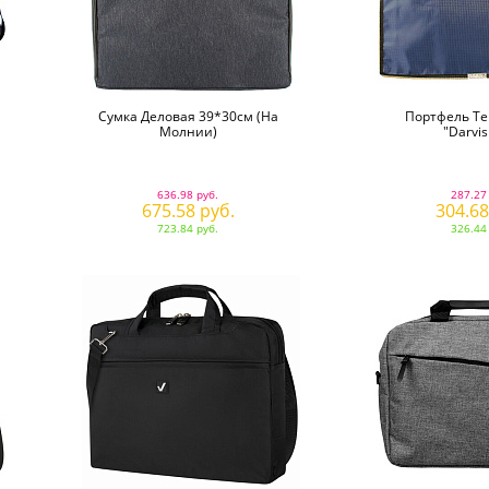
Сумка Деловая 39*30см (на
Портфель Т
Молнии)
"Darvis
636.98 руб.
287.27
675.58 руб.
304.68
723.84 руб.
326.44