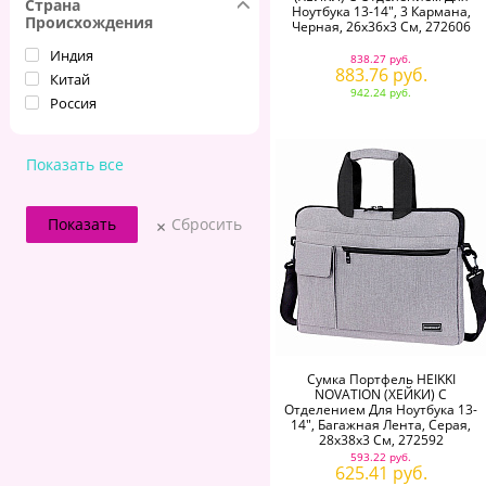
Страна
Ноутбука 13-14", 3 Кармана,
Происхождения
Черная, 26х36х3 См, 272606
Индия
838.27 руб.
883.76 руб.
Китай
942.24 руб.
Россия
Показать все
Сбросить
Сумка Портфель HEIKKI
NOVATION (ХЕЙКИ) С
Отделением Для Ноутбука 13-
14", Багажная Лента, Серая,
28х38х3 См, 272592
593.22 руб.
625.41 руб.