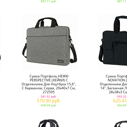
887.11 руб.
887.11
Сумка Портфель HEIKKI
Сумка Портф
PERSPECTIVE (ХЕЙКИ) С
NOVATION (
Отделением Для Ноутбука 15,6",
Отделением Для
С Карманом, Серая, 29х40х7 См,
14", Багажная Л
272595
28х38х3 См
541.52 руб.
593.22
570.90 руб.
625.41
608.68 руб.
666.80