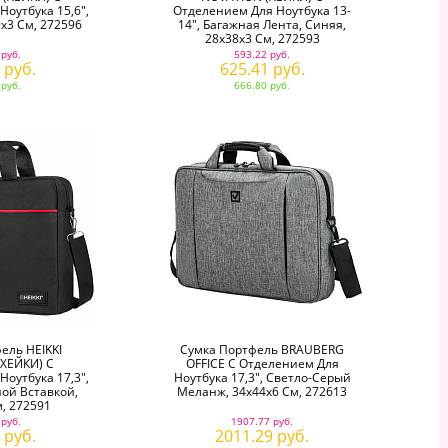
оутбука 15,6",
Отделением Для Ноутбука 13-
х3 См, 272596
14", Багажная Лента, Синяя,
28х38х3 См, 272593
 руб.
593.22 руб.
 руб.
625.41 руб.
 руб.
666.80 руб.
ель HEIKKI
Сумка Портфель BRAUBERG
ХЕЙКИ) С
OFFICE С Отделением Для
оутбука 17,3",
Ноутбука 17,3", Светло-Серый
ой Вставкой,
Меланж, 34х44х6 См, 272613
, 272591
 руб.
1907.77 руб.
 руб.
2011.29 руб.