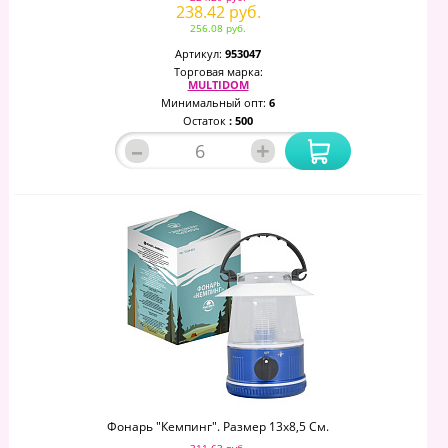
238.42 руб.
256.08 руб.
Артикул:
953047
Торговая марка:
MULTIDOM
Минимальный опт:
6
Остаток
: 500
–
+
Фонарь "Кемпинг". Размер 13х8,5 См.