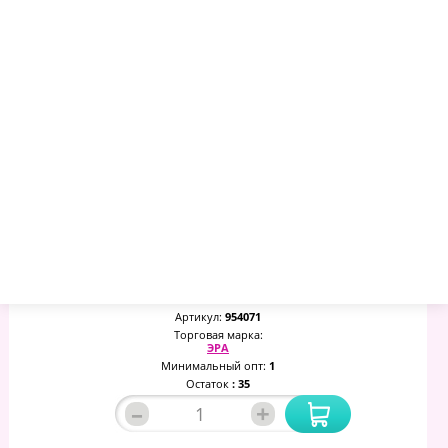
Фонарь ЭРА 5Вт COB+3xLED, Поворотный 90, Крючок,
Магниты, Питание 3xAAA (не В Комплекте), RB-704,
Б0029179
609.18 руб.
642.23 руб.
684.73 руб.
Артикул:
954071
Торговая марка:
ЭРА
Минимальный опт:
1
Остаток
: 35
–
+