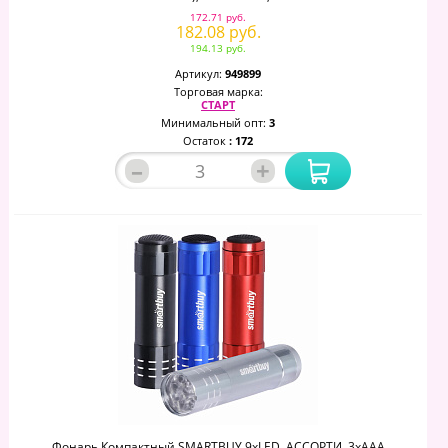
172.71 руб.
182.08 руб.
194.13 руб.
Артикул:
949899
Торговая марка:
СТАРТ
Минимальный опт:
3
Остаток
: 172
–
+
Фонарь Компактный SMARTBUY 9хLED, АССОРТИ, 3хААА