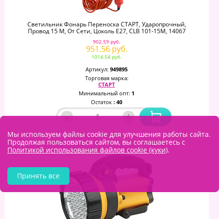
Светильник Фонарь Переноска СТАРТ, Ударопрочный,
Провод 15 М, От Сети, Цоколь E27, CLB 101-15M, 14067
902.59 руб.
951.56 руб.
1014.54 руб.
Артикул:
949895
Торговая марка:
СТАРТ
Минимальный опт:
1
Остаток
: 40
–
+
Мы используем файлы cookie для улучшения работы сайта.
Продолжая пользоваться сайтом, вы соглашаетесь с
Политикой использования файлов cookie (куки)
.
Принять все