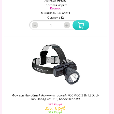
Артикул:
954057
Торговая марка:
Космос
Минимальный опт:
1
Остаток
: 82
–
+
Фонарь Налобный Аккумуляторный КОСМОС 3 Вт LED, Li-
Ion, Заряд От USB, KocAcHead3W
337.83 руб.
356.16 руб.
379.73 руб.