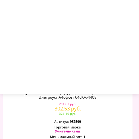
–
+
Журнал Учета Раб.наряд.допуск.расп.для Работы В
Элетроуст.А4офсет 64сКЖ-4408
291.07 руб.
302.53 руб.
323.16 руб.
Артикул:
987599
Торговая марка:
Учитель-Канц
Минимальный опт:
1