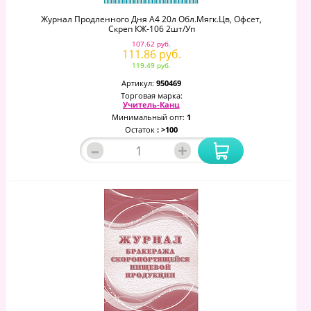
Журнал Продленного Дня А4 20л Обл.мягк.цв, Офсет,
Скреп КЖ-106 2шт/уп
107.62 руб.
111.86 руб.
119.49 руб.
Артикул:
950469
Торговая марка:
Учитель-Канц
Минимальный опт:
1
Остаток
: >100
–
+