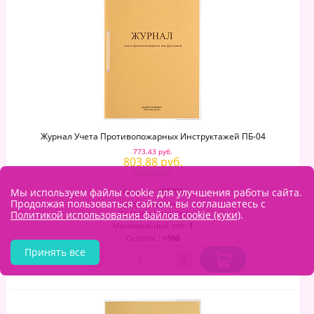
Журнал Учета Противопожарных Инструктажей ПБ-04
773.43 руб.
803.88 руб.
858.69 руб.
Мы используем файлы cookie для улучшения работы сайта.
Артикул:
898753
Продолжая пользоваться сайтом, вы соглашаетесь с
Торговая марка:
Кадры в порядке
Политикой использования файлов cookie (куки)
.
Минимальный опт:
1
Остаток
: >100
Принять все
–
+