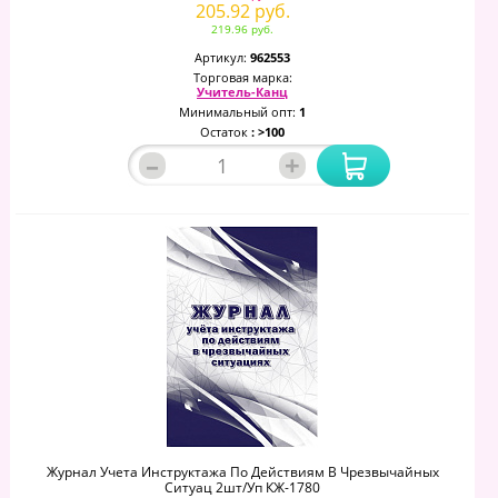
205.92 руб.
219.96 руб.
Артикул:
962553
Торговая марка:
Учитель-Канц
Минимальный опт:
1
Остаток
: >100
–
+
Журнал Учета Инструктажа По Действиям В Чрезвычайных
Ситуац 2шт/уп КЖ-1780