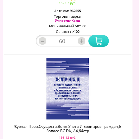
152.07 руб.
Артикул:
962555
Торговая марка:
Учитель-Канц
Минимальный опт:
60
Остаток
: >100
–
+
Журнал Пров.осуществ.воин.учета И Брониров.граждан,в
Запасе ВС РФ, А4,64стр
198.12 руб.