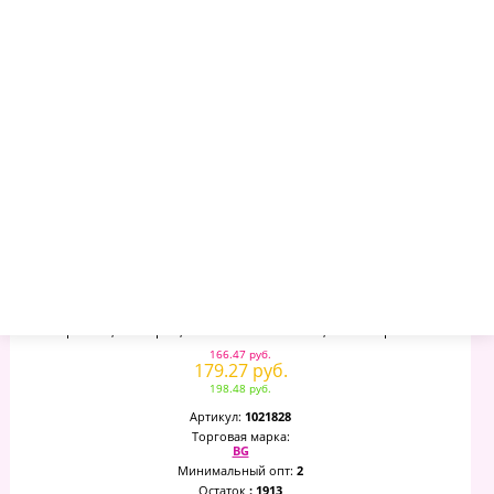
–
+
Ежедневник Датированный 2027г., А6, 176л., Твердый
Переплет, Балакрон, BG "Ariane. Dark Red", Тёмно-Красный
166.47 руб.
179.27 руб.
198.48 руб.
Артикул:
1021828
Торговая марка:
BG
Минимальный опт:
2
Остаток
: 1913