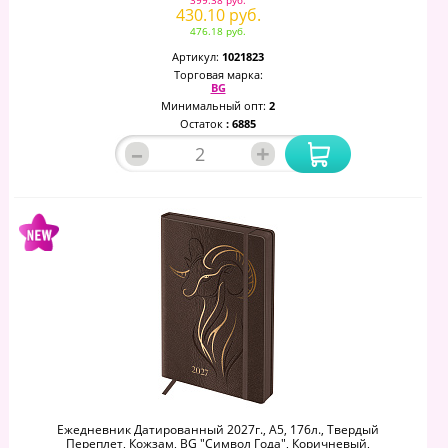
399.38 руб.
430.10 руб.
476.18 руб.
Артикул:
1021823
Торговая марка:
BG
Минимальный опт:
2
Остаток
: 6885
–
+
Ежедневник Датированный 2027г., А5, 176л., Твердый
Переплет, Кожзам, BG "Символ Года", Коричневый,