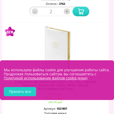
Остаток
: 3762
–
+
Мы используем файлы cookie для улучшения работы сайта.
Продолжая пользоваться сайтом, вы соглашаетесь с
Политикой использования файлов cookie (куки)
.
Ежедневник Датированный 2027г., А5, 176л., Твердый
Переплет, Кожзам, BG "Dallas. White", Белый,
Фольгированный Срез
Принять все
371.54 руб.
400.12 руб.
442.99 руб.
Артикул:
1021807
Торговая марка: