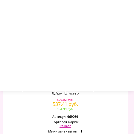
–
+
Стержень Гелевый Parker "Gel Ball Point" Черный, 98мм,
0,7мм, Блистер
499.02 руб.
537.41 руб.
594.99 руб.
Артикул:
969069
Торговая марка:
Parker
Минимальный опт:
1