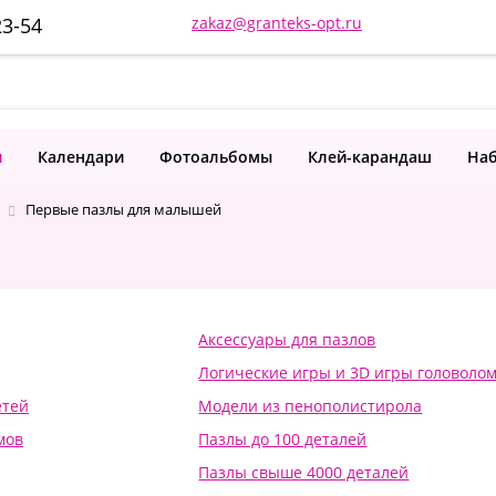
23-54
zakaz@granteks-opt.ru
и
Календари
Фотоальбомы
Клей-карандаш
Наб
Первые пазлы для малышей
Аксессуары для пазлов
Логические игры и 3D игры головоло
етей
Модели из пенополистирола
мов
Пазлы до 100 деталей
Пазлы свыше 4000 деталей