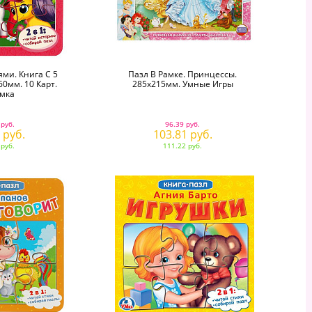
ми. Книга С 5
Пазл В Рамке. Принцессы.
0мм. 10 Карт.
285х215мм. Умные Игры
Умка
 руб.
96.39 руб.
 руб.
103.81 руб.
 руб.
111.22 руб.