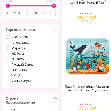
37.26
2009.7
Шт. В Наб., Разный Рез
От
До
361.55 руб.
388.94 руб.
416.33 руб.
Торговая Марка
BONDIBON
GENIO KIDS
Mapacha
ND PLAY
ZHORYA
Русский Стиль
ТРИ СОВЫ
УМКА
Умные игры
Пазл Многослойный "Загадки
Океана", 3 Слоя, 27 Деталей
Страна
Происхождения
657.47 руб.
707.27 руб.
92