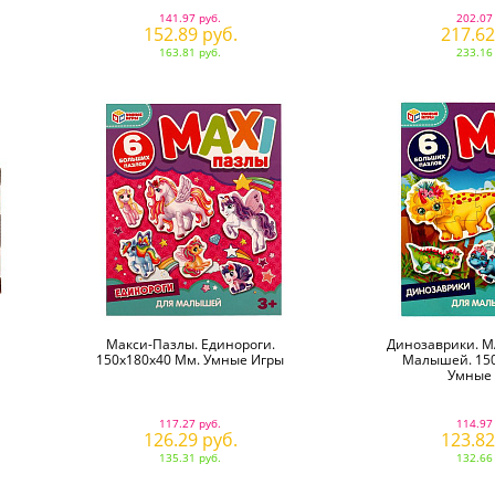
141.97 руб.
202.07
152.89 руб.
217.62
163.81 руб.
233.16
Макси-Пазлы. Единороги.
Динозаврики. M
150х180х40 Мм. Умные Игры
Малышей. 15
Умные
117.27 руб.
114.97
126.29 руб.
123.82
135.31 руб.
132.66