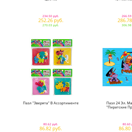
234.50 руб.
266.59
252.26 руб.
286.78
270.03 руб.
306.98
Пазл "Зверята" В Ассортименте
Пазл 24 Эл. M
"Пиратские П
80.62 руб.
80.60 
86.82 руб.
86.80