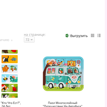
на странице:
Выгрузить
личию
Кто Что Ест?",
Пазл Многослойный
 24 Дет.
"Путешествие На Автобусе"