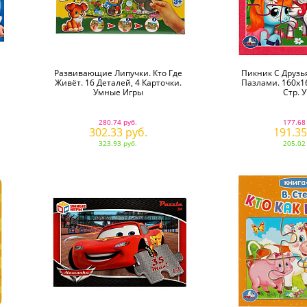
Развивающие Липучки. Кто Где
Пикник С Друзья
Живёт. 16 Деталей, 4 Карточки.
Пазлами. 160х16
Умные Игры
Стр. 
280.74 руб.
177.68
302.33 руб.
191.35
323.93 руб.
205.02