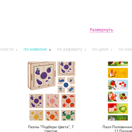
Развернуть
рности
по новизне
по алфавиту
по цене
по на
Пазлы "Подбери Цвета", 7
Пазл-Половинки "
Цветов
12 Пазлов,