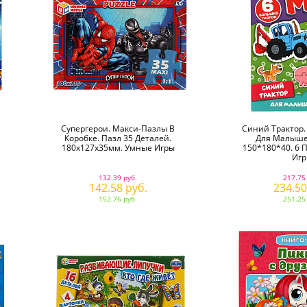
Супергерои. Макси-Пазлы В
Синий Трактор.
Коробке. Пазл 35 Деталей.
Для Малыше
180х127х35мм. Умные Игры
150*180*40. 6 
Иг
132.39 руб.
217.75
142.58 руб.
234.50
152.76 руб.
251.25