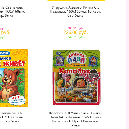
. В.Степанов.
Игрушки. А.Барто. Книга С 5
ми. 160х160мм.
Пазлами. 160х160мм. 10 Карт.
тр. Умка
Стр. Умка
 руб.
209.91 руб.
 руб.
226.06 руб.
 руб.
242.21 руб.
Степанов В.А.
Колобок. К.Д.Ушинский. Книга-
 С 5 Пазлами.
Пазл А4. 5 Пазлов. 162х186мм.
0 Стр. Умка
Переплет С Пухл.обложкой.
Умка