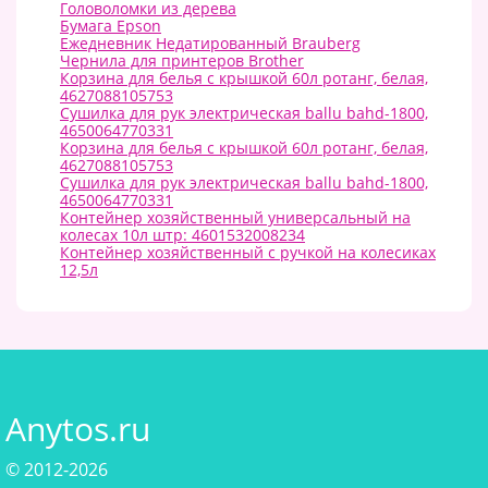
Головоломки из дерева
Бумага Epson
Ежедневник Недатированный Brauberg
Чернила для принтеров Brother
Корзина для белья с крышкой 60л ротанг, белая,
4627088105753
Сушилка для рук электрическая ballu bahd-1800,
4650064770331
Корзина для белья с крышкой 60л ротанг, белая,
4627088105753
Сушилка для рук электрическая ballu bahd-1800,
4650064770331
Контейнер хозяйственный универсальный на
колесах 10л штр: 4601532008234
Контейнер хозяйственный с ручкой на колесиках
12,5л
Anytos.ru
© 2012-2026