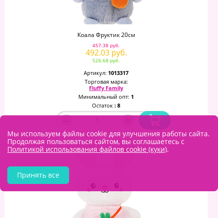
Коала Фруктик 20см
457.38 руб.
492.03 руб.
526.68 руб.
Артикул:
1013317
Торговая марка:
Fluffy Family
Минимальный опт:
1
Остаток
: 8
–
+
Мы используем файлы cookie для улучшения работы сайта.
Продолжая пользоваться сайтом, вы соглашаетесь с
Политикой использования файлов cookie (куки)
.
Принять все