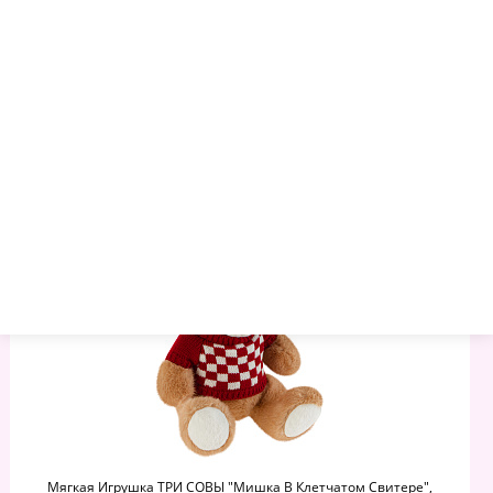
565.95 руб.
609.48 руб.
674.78 руб.
Артикул:
1013467
Торговая марка:
ТРИ СОВЫ
Минимальный опт:
1
Остаток
: 14040
–
+
Мягкая Игрушка ТРИ СОВЫ "Мишка В Клетчатом Свитере",